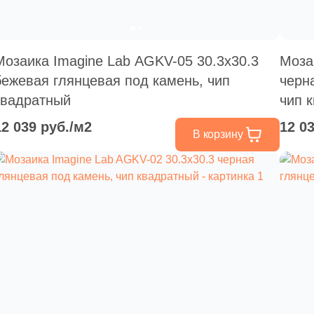
Мозаика Imagine Lab AGKV-05 30.3x30.3
Моза
бежевая глянцевая под камень, чип
черн
квадратный
чип 
12 039 руб./м2
12 0
В корзину