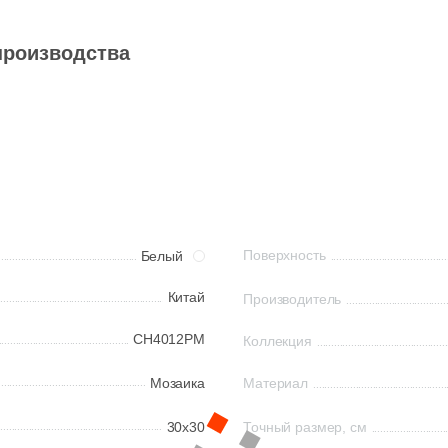
производства
Поверхность
Белый
Китай
Производитель
CH4012PM
Коллекция
Мозаика
Материал
30x30
Точный размер, см