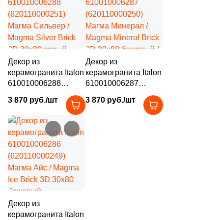
112
Металл (
)
объемный под
камень
камень
1975
Мозаика (
)
1134
Моноколор (
)
6
Морские мотивы (
)
Декор из
Декор из
керамогранита Italon
керамогранита Italon
625
Мрамор (
)
610010006288
610010006287
1
Надписи (
)
(620110000251)
(620110000250)
3 870 руб./шт
3 870 руб./шт
Магма Сильвер /
Магма Минерал /
6
Обои (
)
Magma Silver Brick
Magma Mineral Brick
3D 30x80 серый
3D 30x80 бежевый /
41
Оникс (
)
натуральный / 3D/
серый натуральный /
объемный под
3D/объемный под
166
Орнамент (
)
камень
камень
312
Оттенки цвета (
)
18
Паркет (
)
Декор из
179
Перламутр (
)
керамогранита Italon