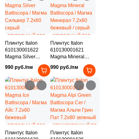
камень
2
15x45 (
)
2
17.7x53.3 (
)
4
17.5x46.3 (
)
1
17.5x32.7 (
)
Плинтус Italon
Плинтус Italon
610130001622
2
610130001621
18x31.4 (
)
Magma Silver
Magma Mineral
3
18.5x18.5 (
)
Battiscopa / Магма
Battiscopa / Магма
990 руб./пм
990 руб./пм
Сильвер 7.2x60
Минерал 7.2x60
1
18.49x18.49 (
)
серый
бежевый / серый
натуральный под
натуральный под
6
19.5x30 (
)
камень
камень
22
19x120 (
)
5
19.2x46.3 (
)
4
19x160 (
)
4
20.5x23.8 (
)
Плинтус Italon
Плинтус Italon