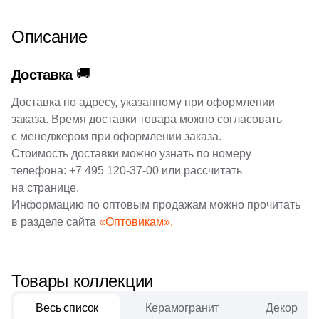
1
New Tiles (
)
Описание
Шестиугольная
34
Onix (
)
🚚
Доставка
135
Orro mosaic (
)
Восьмиугольная
Доставка по адресу, указанному при оформлении
20
Pamesa Ceramica (
)
заказа. Время доставки товара можно согласовать
Материал
40
Paradyz (
)
с менеджером при оформлении заказа.
Керамическая
Стоимость доставки можно узнать по номеру
4
Peronda (
)
телефона:
+7 495 120-37-00
или рассчитать
3
Piemme Valentino (
)
на странице.
Из керамогранита
Информацию по оптовым продажам можно прочитать
270
Pixel mosaic (
)
в разделе сайта
«Оптовикам».
Из белой глины
18
Porcelain Mosaic (
)
2
Porcelanosa (
)
Из красной глины
Товары коллекции
40
Prado group (
)
Весь список
Керамогранит
Декор