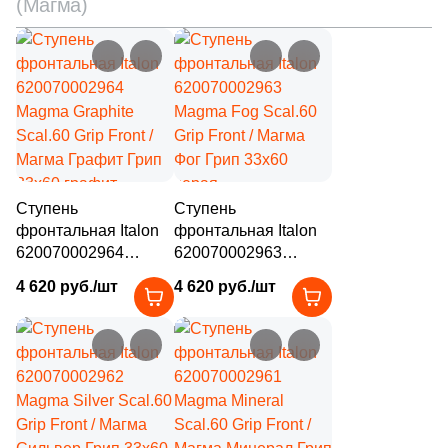
(Магма)
4
22x37 (
)
2
22.2x26.8 (
)
5
22.3x29.8 (
)
7
22.5x32.5 (
)
6
22.8x27.1 (
)
Ступень
Ступень
12
22.8x27.8 (
)
фронтальная Italon
фронтальная Italon
620070002964
4
620070002963
22.5x22.5 (
)
Magma Graphite
Magma Fog Scal.60
4 620 руб./шт
4 620 руб./шт
1
23.7x35.8 (
)
Scal.60 Grip Front /
Grip Front / Магма
Магма Графит Грип
Фог Грип 33x60
1
23.5x56 (
)
33x60 графит
серая
структурированная
структурированная
1
23.6x56 (
)
под камень
под камень
4
23.3x40.3 (
)
5
23x23 (
)