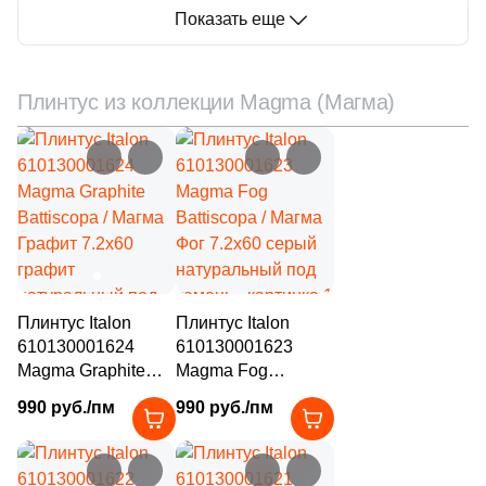
4
7.2x29.3 (
)
рельефная под
Показать еще
металл, чип
5
9.8x9.8 (
)
квадратный
4
10.1x11.6 (
)
Плинтус из коллекции Magma (Магма)
4
10x10 (
)
1
10x30 (
)
18
10x20 (
)
10
12x27 (
)
3
12.4x39.3 (
)
Плинтус Italon
Плинтус Italon
1
13x26 (
)
610130001624
610130001623
Magma Graphite
Magma Fog
8
15x60 (
)
Battiscopa / Магма
Battiscopa / Магма
990 руб./пм
990 руб./пм
2
15x30.5 (
)
Графит 7.2x60
Фог 7.2x60 серый
графит
натуральный под
7
15x7.5 (
)
натуральный под
камень