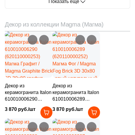
Показать еще
1
Волнистая (
)
60
Геометрия (
)
Декор из коллекции Magma (Магма)
1
Гранит (
)
127
Дерево (
)
11
Кирпич (
)
5
Классика (
)
21
Кожа (
)
Декор из
Декор из
9
Котто (
)
керамогранита Italon
керамогранита Italon
610010006290
610010006289
5
Кракелюр (
)
(620110000253)
(620110000252)
3 870 руб./шт
3 870 руб./шт
Магма Графит /
67
Магма Фог / Magma
Лофт (
)
Magma Graphite Brick
Fog Brick 3D 30x80
6
Майолика (
)
3D 30x80 графит
серый натуральный /
натуральный / 3D/
3D/объемный под