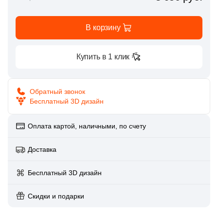
Глазурованная глянцевая
158
Caramelle Mosaic (
)
В корзину
Глазурованная матовая
1
Casalgrande Padana (
)
6
Ce.Si. (
)
Купить в 1 клик
Лаппатированная
1
Ceracasa (
)
Полированная
9
Ceramiche Brennero (
)
Обратный звонок
Бесплатный 3D дизайн
2
Ceramika Konskie (
)
Цвет
15
Cerdomus (
)
Оплата картой, наличными, по счету
Белая
1
Codicer (
)
Доставка
92
Coliseum (
)
Бежевая
Бесплатный 3D дизайн
1
Crystal Mosaic (
)
Серая
Скидки и подарки
128
DAO (
)
1
DEL CONCA (
)