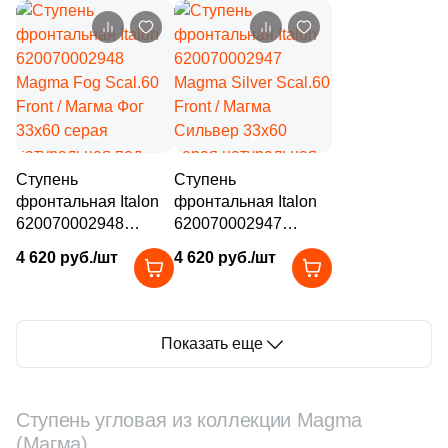
Айс Грип 33x60
Графит 33x60
11
25x30 (
)
бежевая
графит натуральная
2
25.4x31 (
)
структурированная
под камень
под камень
1
25.5x31.3 (
)
3
25х29 (
)
29
25.9x25.9 (
)
Ступень
Ступень
1
25.9x29.8 (
)
фронтальная Italon
фронтальная Italon
620070002948
620070002947
2
25.5x29.8 (
)
Magma Fog Scal.60
Magma Silver Scal.60
4 620 руб./шт
4 620 руб./шт
Front / Магма Фог
Front / Магма
3
25.6x29.5 (
)
33x60 серая
Сильвер 33x60
4
25.75x31.3 (
)
натуральная под
серая натуральная
камень
под камень
Показать еще
6
25.9x27.3 (
)
1
25x30.5 (
)
Ступень угловая из коллекции Magma
2
25.2x48.6 (
)
(Магма)