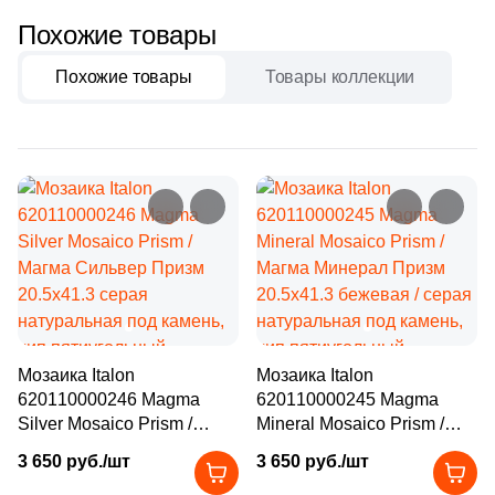
Бетон
473
Ezarri (
)
Похожие товары
21
FK Marble (
)
Похожие товары
Товары коллекции
Размер, см
116
Fap Ceramiche (
)
20x20
3
Global Tile (
)
9
Golden Effect (
)
20x40
6
Grespania (
)
40x80
29
HK Pearl (
)
2
Halcon (
)
30x60
1
Harmony (
)
60x60
Мозаика Italon
Мозаика Italon
23
Ibero (
)
620110000246 Magma
620110000245 Magma
Silver Mosaico Prism /
Mineral Mosaico Prism /
325
Imagine Lab (
)
60x120
Магма Сильвер Призм
Магма Минерал Призм
3 650 руб./шт
3 650 руб./шт
161
Imola Ceramica (
)
20.5x41.3 серая
20.5x41.3 бежевая / серая