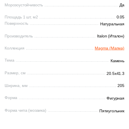
Морозоустойчивость
Да
145
Laparet (
)
Китай
Площадь 1 шт, м2
0.05
38
Leonardo (
)
Поверхность
Натуральная
208
Living Ceramics (
)
Индия
Производитель
Italon (Италон)
7
L’Antic Colonial (
)
Испания
Коллекция
Magma (Магма)
2
MEI (
)
Тема
Камень
240
Marble Mosaic (
)
Италия
10
Marmocer (
)
Размер, см
20.5x41.3
Форма
8
Meissen Keramik (
)
Ширина, мм
205
512
Mir Mosaic (
)
Квадратная
Форма
Фигурная
554
NSmosaic (
)
Форма чипа (мозаика)
Прямоугольная
Пятиугольник
2
Navarti (
)
8
Neodom (
)
Формы шеврон