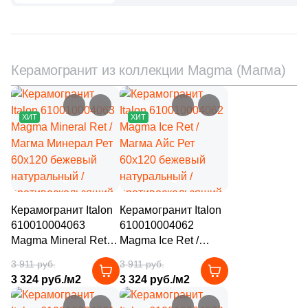
59
Q-Stones (
)
925
ROSE MOSAIC (
)
38
Rex Ceramiche (
)
Керамогранит из коллекции Magma (Магма)
1
Roca (
)
1
Rondine (
)
–15%
–15%
ХИТ
ХИТ
137
STAR MOSAIC (
)
30
Safran (
)
1
Saloni (
)
1
Settecento (
)
Керамогранит Italon
Керамогранит Italon
610010004063
610010004062
19
Stone4Home (
)
Magma Mineral Ret /
Magma Ice Ret /
Магма Минерал Рет
Магма Айс Рет
1
Stynul (
)
3 911 руб.
3 911 руб.
60x120 бежевый
60x120 бежевый
3 324 руб./м2
3 324 руб./м2
натуральный /
натуральный /
2
TGT Ceramics (
)
противоскользящий
противоскользящий
–14%
–14%