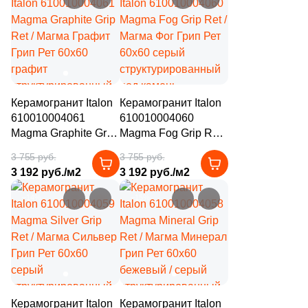
4
Tau Ceramica (
)
под камень
под камень
35
Togama (
)
4
Undefasa (
)
354
VIDREPUR (
)
Керамогранит Italon
Керамогранит Italon
14
VIVERE (
)
610010004061
610010004060
Magma Graphite Grip
Magma Fog Grip Ret /
3
Vallelunga (
)
Ret / Магма Графит
Магма Фог Грип Рет
3 755 руб.
3 755 руб.
9
Varmora (
)
Грип Рет 60x60
60x60 серый
3 192 руб./м2
3 192 руб./м2
графит
структурированный
41
Velsaa (
)
структурированный
под камень
–14%
–15%
под камень
3
Villeroy&Boch (
)
82
Vitra (
)
5
Zodiac Ceramica (
)
3
Керамогранит из Китая (
)
Керамогранит Italon
Керамогранит Italon