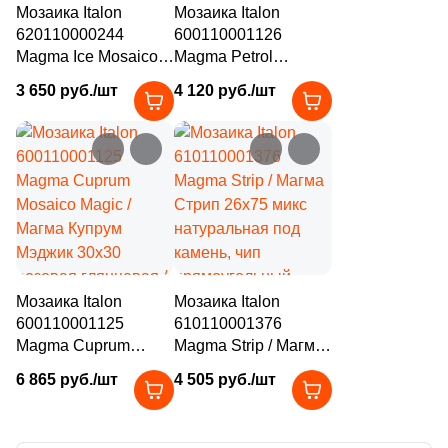
Мозаика Italon
Мозаика Italon
1
60x120 (
)
620110000244
600110001126
Magma Ice Mosaico
Magma Petrol
14
60x60 (
)
Prism / Магма Айс
Mosaico Enigma /
3 650 руб./шт
4 120 руб./шт
Призм 20.5x41.3
Магма Петрол
1
80x80 (
)
бежевая
Энигма 30x30 микс
натуральная под
7
матовая / глянцевая
120x120 (
)
камень, чип
с орнаментом, чип
2
2.5x2.5 (
)
пятиугольный
квадратный
32
3х5 (
)
2
5х25 (
)
3
6x5,2 (
)
Мозаика Italon
Мозаика Italon
600110001125
610110001376
5
7.2x7.2 (
)
Magma Cuprum
Magma Strip / Магма
Mosaico Magic /
Стрип 26x75 микс
1
7.4x14.8 (
)
6 865 руб./шт
4 505 руб./шт
Магма Купрум
натуральная под
12
7.5x7.5 (
)
Мэджик 30x30
камень, чип
розовая глянцевая /
прямоугольный