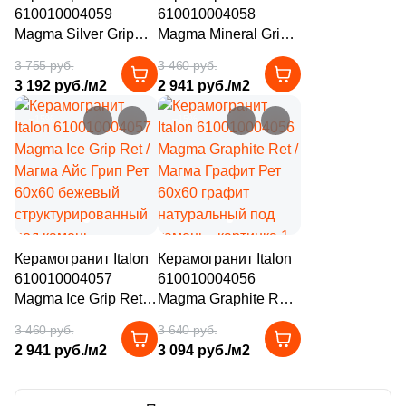
610010004059
610010004058
6
Нефрит Керамика (
)
Magma Silver Grip
Magma Mineral Grip
71
Роскошная мозаика (
)
Ret / Магма Сильвер
Ret / Магма Минерал
3 755 руб.
3 460 руб.
Грип Рет 60x60
Грип Рет 60x60
31
ТОНОМОЗАИК ООО (
)
3 192 руб./м2
2 941 руб./м2
серый
бежевый / серый
структурированный
структурированный
–15%
–15%
Тема
под камень
под камень
2580
Камень (
)
17
3D мозаика (
)
28
3D узор (
)
Керамогранит Italon
Керамогранит Italon
6
Абстракция (
)
610010004057
610010004056
369
Авантюрин (
)
Magma Ice Grip Ret /
Magma Graphite Ret /
Магма Айс Грип Рет
Магма Графит Рет
3 460 руб.
4
3 640 руб.
Агат (
)
60x60 бежевый
60x60 графит
2 941 руб./м2
3 094 руб./м2
структурированный
натуральный под
1
Акварель (
)
под камень
камень
341
Бетон (
)