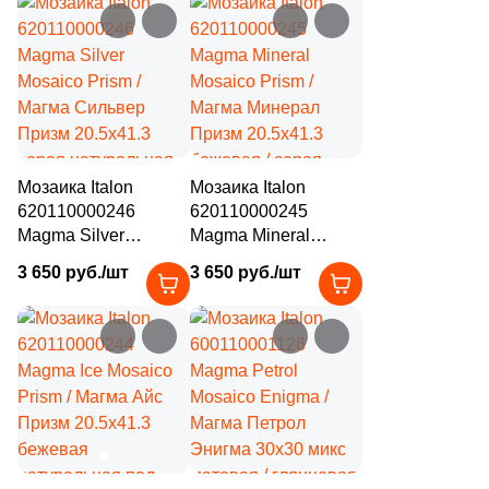
графит натуральная
под камень, чип
Размер, см
под камень, чип
пятиугольный
пятиугольный
5
20.5x41.3 (
)
8
15x15 (
)
1
20x30 (
)
Мозаика Italon
Мозаика Italon
15
20x20 (
)
620110000246
620110000245
4
20x60 (
)
Magma Silver
Magma Mineral
Mosaico Prism /
Mosaico Prism /
3 650 руб./шт
3 650 руб./шт
10
25x25 (
)
Магма Сильвер
Магма Минерал
Призм 20.5x41.3
Призм 20.5x41.3
2549
30x30 (
)
серая натуральная
бежевая / серая
под камень, чип
натуральная под
27
30x60 (
)
пятиугольный
камень, чип
7
40x40 (
)
пятиугольный
7
45x45 (
)
2
50x50 (
)