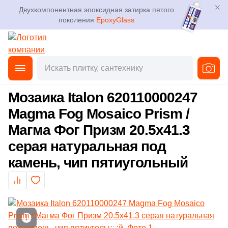
Двухкомпонентная эпоксидная затирка пятого
Для помещения
Плитка
поколения
EpoxyGlass
Для ванной
Керамогранит
Фильтры
Каталог
Для кухни
Главная
Каталог
Товары
Мозаика
от
Мозаика
3D дизайн
Для кафе
Мозаика Italon 620110000247
Ступени
Производитель
Доставка
Magma Fog Mosaico Prism /
Для офиса
16
41zero42 (
)
Магма Фог Призм 20.5x41.3
Клинкер
Оплата и возврат
112
ABK (
)
серая натуральная под
Для улицы
камень, чип пятиугольный
Декоративный камень
101
AMETIS by ESTIMA (
)
Контакты магазинов
103
ATLAS CONCORDE (Россия) (
)
Назначение плитки
Напольные покрытия
О компании
2
Absolut Keramika (
)
Настенная
Новости
Сантехника
9
Altacera (
)