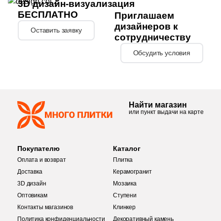
3D дизайн-визуализация
БЕСПЛАТНО
Приглашаем
1
26.4x28 (
)
дизайнеров к
Оставить заявку
3
26.5x27.8 (
)
сотрудничеству
Обсудить условия
2
26x31.5 (
)
2
26.2x26.2 (
)
3
26.9x36.8 (
)
Найти магазин
6
27.1x28.2 (
)
или пункт выдачи на карте
1
27х27.5 (
)
10
27.5x27.5 (
)
Покупателю
Каталог
Оплата и возврат
Плитка
6
27.8x32.5 (
)
Доставка
Керамогранит
3D дизайн
Мозаика
1
27.6x27.6 (
)
Оптовикам
Ступени
1
27x27.5 (
)
Контакты магазинов
Клинкер
Политика конфиденциальности
Декоративный камень