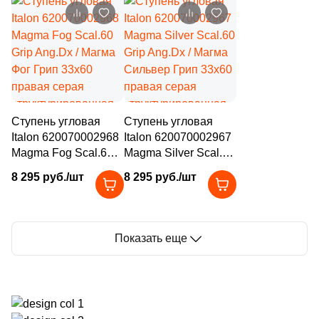
структурированная
графит
1
26.6x26.6 (
)
под камень
структурированная
под камень
2
26.1x30.1 (
)
2
26.5x31.2 (
)
1
26.41x31.7 (
)
Ступень угловая
Ступень угловая
3
26.5x46.5 (
)
Italon 620070002968
Italon 620070002967
Magma Fog Scal.60
Magma Silver Scal.60
2
26.8x28.6 (
)
Grip Ang.Dx / Магма
Grip Ang.Dx / Магма
8 295 руб./шт
8 295 руб./шт
3
26x26 (
)
Фог Грип 33x60
Сильвер Грип 33x60
правая серая
правая серая
2
26.6x30.5 (
)
структурированная
структурированная
под камень
под камень
8
26.2x30.2 (
)
Показать еще
2
26.1x30 (
)
1
26x26.8 (
)
1
26x28.8 (
)