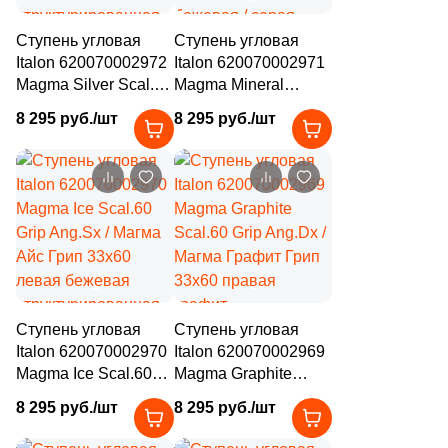
2
26.5x30.5 (
)
Ступень угловая
Ступень угловая
9
26.8x29.4 (
)
Italon 620070002972
Italon 620070002971
Magma Silver Scal.60
Magma Mineral
13
26x30 (
)
Grip Ang.Sx / Магма
Scal.60 Grip Ang.Sx /
8 295 руб./шт
8 295 руб./шт
Сильвер Грип 33x60
Магма Минерал Грип
1
26.5x30 (
)
левая серая
33x60 левая
1
26.8x26.8 (
)
структурированная
бежевая / серая
под камень
структурированная
1
26.8x29.8 (
)
под камень
1
26x75 (
)
1
26.25x26.25 (
)
2
26x28.2 (
)
Ступень угловая
Ступень угловая
Italon 620070002970
Italon 620070002969
1
26.7x30.9 (
)
Magma Ice Scal.60
Magma Graphite
Grip Ang.Sx / Магма
Scal.60 Grip Ang.Dx /
2
26.4x30.4 (
)
8 295 руб./шт
8 295 руб./шт
Айс Грип 33x60
Магма Графит Грип
4
26.7x30.8 (
)
левая бежевая
33x60 правая