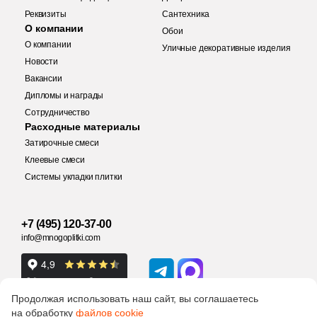
1
27.85x27.85 (
)
Реквизиты
Сантехника
О компании
4
27.3х36 (
)
Обои
О компании
Уличные декоративные изделия
1
27x29.5 (
)
Купить в 1 клик
Новости
Вакансии
2
27x28.5 (
)
Дипломы и награды
2
27.4x29.3 (
)
Сотрудничество
Заявка на бесплатный 3D дизайн
Расходные материалы
Количество
4
27.8x39 (
)
Затирочные смеси
Обратная связь
Клеевые смеси
1
27.6x31.5 (
)
Системы укладки плитки
1
27.5x26 (
)
Ваше имя
3 650 руб.
Общая стоимость
3
27x27 (
)
+7 (495) 120-37-00
Ваше имя
info@mnogoplitki.com
1
27.1x30.7 (
)
Телефон
1
27.5x30 (
)
15 000₽
Минимальная сумма заказа
Телефон
Продолжая использовать наш сайт, вы соглашаетесь
3
27.8x27.8 (
)
на обработку
файлов cookie
Ваше имя