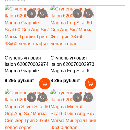
2
25x33.5 (
)
51
25x28.5 (
)
4
25.6x29.55 (
)
2
25.8x29.4 (
)
2
25x22.9 (
)
Ступень угловая
Ступень угловая
3
25.8x31.3 (
)
Italon 620070002974
Italon 620070002973
2
25.2x29.1 (
)
Magma Graphite
Magma Fog Scal.60
Scal.60 Grip Ang.Sx /
Grip Ang.Sx / Магма
5
25.1x29 (
)
8 295 руб./шт
8 295 руб./шт
Магма Графит Грип
Фог Грип 33x60
33x60 левая графит
левая серая
2
25x50 (
)
структурированная
структурированная
59
25x29 (
)
под камень
под камень
2
25.8x30 (
)
1
25.5x26 (
)