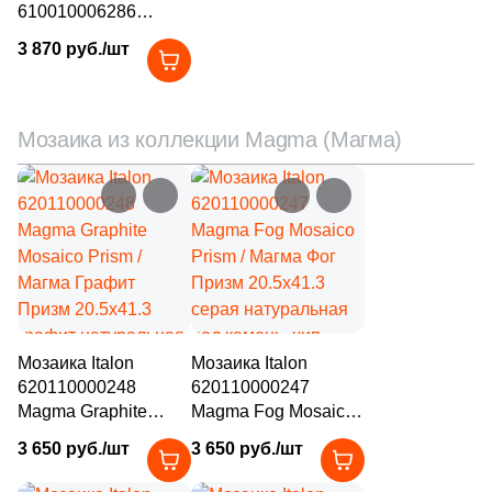
66
Полосы (
)
610010006286
(620110000249)
3 870 руб./шт
6
Пэчворк (
)
Магма Айс / Magma
Ice Brick 3D 30x80
4
Растительность (
)
бежевый
натуральный / 3D/
6
Сланец (
)
Мозаика из коллекции Magma (Магма)
объемный под
8
Стекло (
)
камень
23
Терраццо (
)
9
Ткань (
)
68
Травертин (
)
50
Узоры (
)
Мозаика Italon
Мозаика Italon
16
Флористика (
)
620110000248
620110000247
Magma Graphite
Magma Fog Mosaico
104
Цемент (
)
Mosaico Prism /
Prism / Магма Фог
3 650 руб./шт
3 650 руб./шт
Магма Графит
Призм 20.5x41.3
7
Штукатурка (
)
Призм 20.5x41.3
серая натуральная