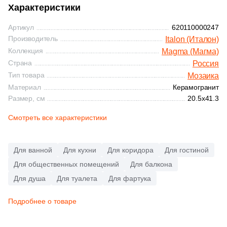
Синяя и голубая
Характеристики
84
Decor Mosaic (
)
Артикул
620110000247
Коричневая
1
Delacora (
)
Производитель
Italon (Италон)
Коллекция
Magma (Магма)
1
Domino (
)
Черная
Страна
Россия
Тип товара
Мозаика
2
DualGres (
)
Материал
Керамогранит
Тема (рисунок на плитке)
5
Dune (
)
Размер, см
20.5x41.3
Моноколор
107
ESTIMA (
)
Смотреть все характеристики
2
El Molino (
)
Дерево
Для ванной
Для кухни
Для коридора
Для гостиной
8
Eletto Ceramica (
)
Для общественных помещений
Для балкона
Мрамор
1
Emil Ceramica (
)
Для душа
Для туалета
Для фартука
4
Equipe (
)
Камень
Подробнее о товаре
20
Eurotile Ceramica (
)