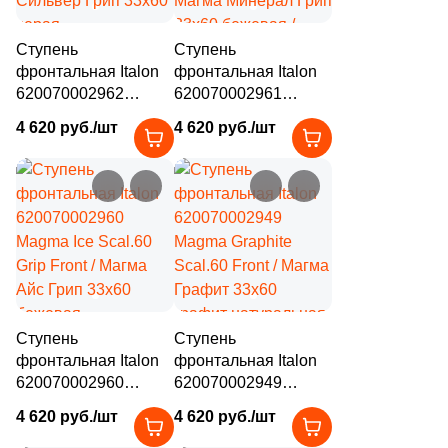
3
24.6х28 (
)
Ступень
Ступень
4
24x41.6 (
)
фронтальная Italon
фронтальная Italon
620070002962
620070002961
5
24.8x29.8 (
)
Magma Silver Scal.60
Magma Mineral
4 620 руб./шт
4 620 руб./шт
Grip Front / Магма
Scal.60 Grip Front /
1
24x60 (
)
Сильвер Грип 33x60
Магма Минерал Грип
серая
33x60 бежевая /
1
24.5x25.5 (
)
структурированная
серая
1
24.5x24.5 (
)
под камень
структурированная
под камень
1
24.5x28.5 (
)
2
24x30 (
)
1
24.5x28 (
)
Ступень
Ступень
фронтальная Italon
фронтальная Italon
7
25.6х29.5 (
)
620070002960
620070002949
Magma Ice Scal.60
Magma Graphite
1
25.3x29.2 (
)
4 620 руб./шт
4 620 руб./шт
Grip Front / Магма
Scal.60 Front / Магма