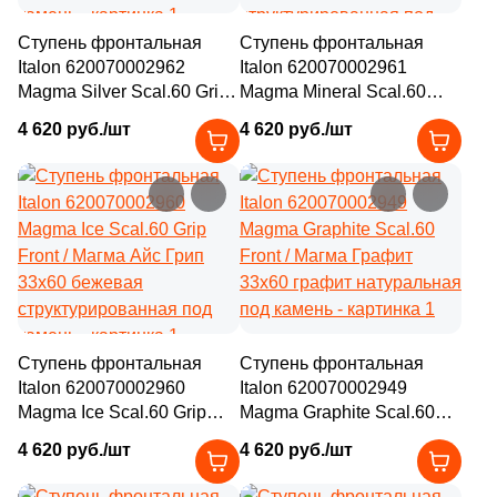
1
29.1x30 (
)
Ступень фронтальная
Ступень фронтальная
1
29.8x30 (
)
Italon 620070002962
Italon 620070002961
Magma Silver Scal.60 Grip
Magma Mineral Scal.60
5
29.7x33.3 (
)
Front / Магма Сильвер
Grip Front / Магма
4 620 руб./шт
4 620 руб./шт
Грип 33x60 серая
Минерал Грип 33x60
5
29.6x29.6 (
)
структурированная под
бежевая / серая
1
29.2x29.5 (
)
камень
структурированная под
камень
131
29.5x29.5 (
)
3
29.5x28.5 (
)
8
29.5x29.1 (
)
7
29.8x30.5 (
)
Ступень фронтальная
Ступень фронтальная
Italon 620070002960
Italon 620070002949
2
29.9х29.9 (
)
Magma Ice Scal.60 Grip
Magma Graphite Scal.60
Front / Магма Айс Грип
Front / Магма Графит
1
29.8x32.5 (
)
4 620 руб./шт
4 620 руб./шт
33x60 бежевая
33x60 графит натуральная
6
29.5x29.9 (
)
структурированная под
под камень