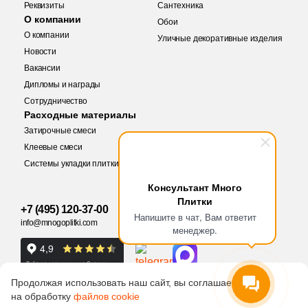
Реквизиты
Сантехника
3
29.7x34.6 (
)
О компании
Обои
О компании
Уличные декоративные изделия
4
29x32.3 (
)
Новости
Вакансии
12
29.6x29.7 (
)
Дипломы и награды
2
30.7x38.7 (
)
Купить в 1 клик
Сотрудничество
Заявка на бесплатный 3D дизайн
Расходные материалы
8
30x20 (
)
Затирочные смеси
Обратная связь
2
30,5x30,5 (
)
Клеевые смеси
Системы укладки плитки
1
30.5x32.3 (
)
Количество
Ваше имя
Консультант Много
3
Плитки
30.9x32.2 (
)
+7 (495) 120-37-00
Ваше имя
Напишите в чат, Вам ответит
info@mnogoplitki.com
13
30.7x30.7 (
)
менеджер.
Телефон
9
30.7x31.7 (
)
3 650 руб.
Общая стоимость
Телефон
6
30.4x30.4 (
)
Продолжая использовать наш сайт, вы соглашаетесь
на обработку
файлов cookie
1
30x32.5 (
)