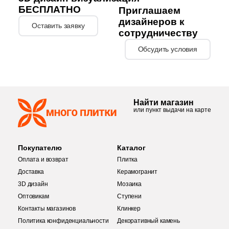
БЕСПЛАТНО
26
29.7x29.7 (
)
Приглашаем
дизайнеров к
Оставить заявку
2
29.7x29.3 (
)
сотрудничеству
3
29x32 (
)
Обсудить условия
1
29x29.2 (
)
1
29.8x31.8 (
)
Найти магазин
3
29.8x39.8 (
)
или пункт выдачи на карте
10
29.8x29.7 (
)
18
29.9x29.9 (
)
Покупателю
Каталог
Оплата и возврат
Плитка
3
29.2x30 (
)
Доставка
Керамогранит
1
29.4x31.5 (
)
3D дизайн
Мозаика
Оптовикам
Ступени
7
29.8х39.8 (
)
Контакты магазинов
Клинкер
Политика конфиденциальности
Декоративный камень
2
29.7x30.6 (
)