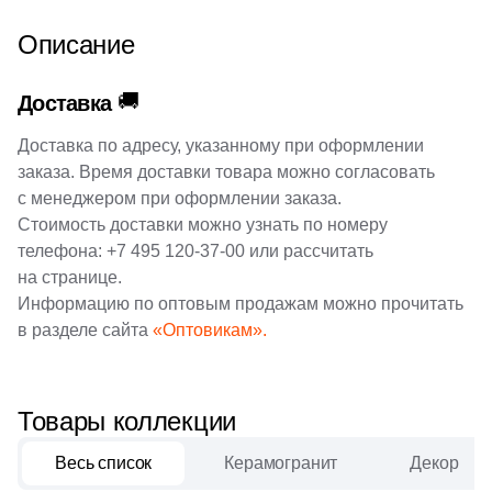
4
коричнеый (
)
12
22.8x27.8 (
)
1
New Tiles (
)
Описание
4
22.5x22.5 (
)
34
Onix (
)
🚚
Доставка
1
23.7x35.8 (
)
135
Orro mosaic (
)
Доставка по адресу, указанному при оформлении
1
23.5x56 (
)
20
Pamesa Ceramica (
)
заказа. Время доставки товара можно согласовать
1
23.6x56 (
)
с менеджером при оформлении заказа.
40
Paradyz (
)
Стоимость доставки можно узнать по номеру
4
23.3x40.3 (
)
4
Peronda (
)
телефона:
+7 495 120-37-00
или рассчитать
на странице.
5
23x23 (
)
3
Piemme Valentino (
)
Информацию по оптовым продажам можно прочитать
3
24.6х28 (
)
в разделе сайта
270
«Оптовикам».
Pixel mosaic (
)
4
24x41.6 (
)
18
Porcelain Mosaic (
)
5
24.8x29.8 (
)
2
Porcelanosa (
)
Товары коллекции
1
24x60 (
)
40
Prado group (
)
Весь список
Керамогранит
Декор
1
24.5x25.5 (
)