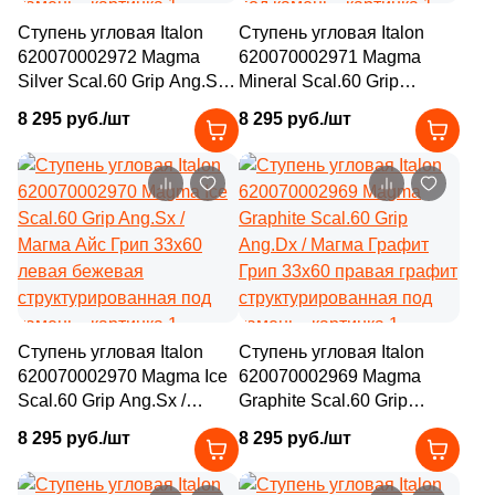
3
29.8x30.7 (
)
Ступень угловая Italon
Ступень угловая Italon
2
29.1x29.8 (
)
620070002972 Magma
620070002971 Magma
Silver Scal.60 Grip Ang.Sx /
Mineral Scal.60 Grip
1
29.1x29.4 (
)
Магма Сильвер Грип
Ang.Sx / Магма Минерал
8 295 руб./шт
8 295 руб./шт
2
29.4x30.7 (
)
33x60 левая серая
Грип 33x60 левая
структурированная под
бежевая / серая
4
29.5x25.6 (
)
камень
структурированная под
камень
7
29,7x29,8 (
)
16
29.4x31.3 (
)
6
29.1x29.5 (
)
1
29.2x33.7 (
)
Ступень угловая Italon
Ступень угловая Italon
620070002970 Magma Ice
620070002969 Magma
26
29.2x29.2 (
)
Scal.60 Grip Ang.Sx /
Graphite Scal.60 Grip
3
29x31.5 (
)
Магма Айс Грип 33x60
Ang.Dx / Магма Графит
8 295 руб./шт
8 295 руб./шт
левая бежевая
Грип 33x60 правая графит
3
29x30.5 (
)
структурированная под
структурированная под