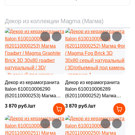
1
26.8x29.8 (
)
1
26x75 (
)
Декор из коллекции Magma (Магма)
1
26.25x26.25 (
)
2
26x28.2 (
)
1
26.7x30.9 (
)
2
26.4x30.4 (
)
4
26.7x30.8 (
)
Декор из керамогранита
Декор из керамогранита
1
26.6x26.6 (
)
Italon 610010006290
Italon 610010006289
(620110000253) Магма
(620110000252) Магма
2
26.1x30.1 (
)
Графит / Magma Graphite
Фог / Magma Fog Brick 3D
3 870 руб./шт
3 870 руб./шт
2
26.5x31.2 (
)
Brick 3D 30x80 графит
30x80 серый натуральный
натуральный / 3D/
/ 3D/объемный под камень
1
26.41x31.7 (
)
объемный под камень
3
26.5x46.5 (
)