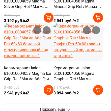
610010004059 Magma
610010004058 Magma
3
25.8x31.3 (
)
6
Нефрит Керамика (
)
Silver Grip Ret / Магма
Mineral Grip Ret / Магма
Сильвер Грип Рет 60x60
2
Минерал Грип Рет 60x60
25.2x29.1 (
)
71
Роскошная мозаика (
)
3 755 руб.
3 460 руб.
серый структурированный
бежевый / серый
3 192 руб./м2
2 941 руб./м2
5
25.1x29 (
)
под камень
структурированный под
31
ТОНОМОЗАИК ООО (
)
камень
–15%
–15%
2
25x50 (
)
59
25x29 (
)
2
25.8x30 (
)
1
25.5x26 (
)
Керамогранит Italon
Керамогранит Italon
2
26.5x30.5 (
)
610010004057 Magma Ice
610010004056 Magma
9
26.8x29.4 (
)
Grip Ret / Магма Айс Грип
Graphite Ret / Магма
Рет 60x60 бежевый
Графит Рет 60x60 графит
13
26x30 (
)
3 460 руб.
3 640 руб.
структурированный под
натуральный под камень
2 941 руб./м2
3 094 руб./м2
камень
1
26.5x30 (
)
1
26.8x26.8 (
)
Показать еще