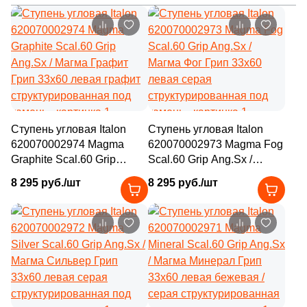
1
29.5х29.5 (
)
1
29x28 (
)
4
29.4x29.1 (
)
1
29х29 (
)
21
29.6x30 (
)
Ступень угловая Italon
Ступень угловая Italon
620070002974 Magma
620070002973 Magma Fog
4
29.2x31.3 (
)
Graphite Scal.60 Grip
Scal.60 Grip Ang.Sx /
Ang.Sx / Магма Графит
Магма Фог Грип 33x60
1
29.5x28 (
)
8 295 руб./шт
8 295 руб./шт
Грип 33x60 левая графит
левая серая
19
29.7x31.5 (
)
структурированная под
структурированная под
камень
камень
1
29.6x29.8 (
)
3
29.5x30 (
)
1
29.8x31.3 (
)