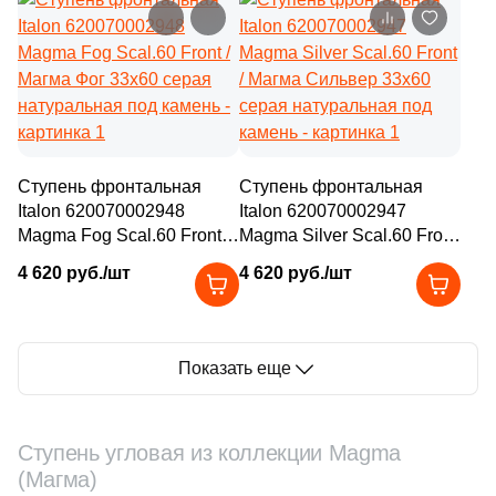
камень
1
29.5x25.5 (
)
2
29.6x30.5 (
)
5
29.2x33.2 (
)
3
29x25.1 (
)
Ступень фронтальная
Ступень фронтальная
7
29.8x28.6 (
)
Italon 620070002948
Italon 620070002947
Magma Fog Scal.60 Front /
24
Magma Silver Scal.60 Front
29x29 (
)
Магма Фог 33x60 серая
/ Магма Сильвер 33x60
4 620 руб./шт
4 620 руб./шт
2
29.6x79.6 (
)
натуральная под камень
серая натуральная под
камень
12
29.8x59.8 (
)
4
29.8х29.8 (
)
Показать еще
7
29.3x24.5 (
)
329
29.8x29.8 (
)
Ступень угловая из коллекции Magma
(Магма)
2
29.9x32.1 (
)