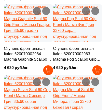
23
28x48 (
)
1
28.8x33.8 (
)
17
28.2x29.4 (
)
1
28x32.5 (
)
2
28.2x28.2 (
)
1
28.1x28.1 (
)
Ступень фронтальная
Ступень фронтальная
Italon 620070002964
Italon 620070002963
2
28.8x29.5 (
)
Magma Graphite Scal.60
Magma Fog Scal.60 Grip
Grip Front / Магма Графит
Front / Магма Фог Грип
2
28.8x29.75 (
)
4 620 руб./шт
4 620 руб./шт
Грип 33x60 графит
33x60 серая
структурированная под
структурированная под
3
28.5x30.5 (
)
камень
камень
4
28.9x33.4 (
)
6
28.2x32.5 (
)
2
28x33 (
)