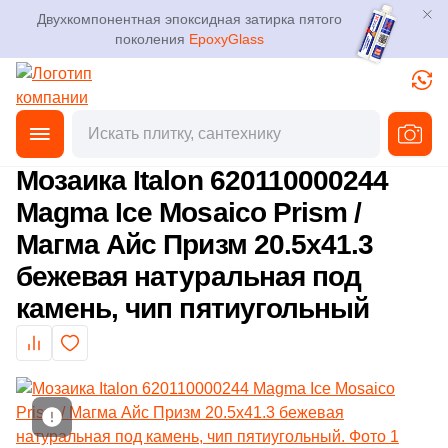
Двухкомпонентная эпоксидная затирка пятого
поколения
EpoxyGlass
Фильтры
Каталог
Плитка
Главная
Каталог
Товары
Мозаика
от
3D дизайн
Керамогранит
Мозаика Italon 620110000244
Производитель
Magma Ice Mosaico Prism /
Доставка
Мозаика
Магма Айс Призм 20.5x41.3
16
41zero42 (
)
Оплата и возврат
бежевая натуральная под
Ступени
112
ABK (
)
камень, чип пятиугольный
Контакты магазинов
101
AMETIS by ESTIMA (
)
Клинкер
103
ATLAS CONCORDE (Россия) (
)
О компании
Декоративный камень
2
Absolut Keramika (
)
Новости
Показать еще
9
Altacera (
)
Напольные покрытия