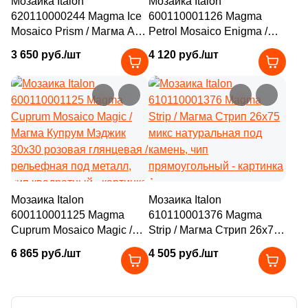
Мозаика Italon
Мозаика Italon
6
27.5x29.6 (
)
620110000244 Magma Ice
600110001126 Magma
Mosaico Prism / Магма Айс
Petrol Mosaico Enigma /
4
27.6x35 (
)
Призм 20.5x41.3 бежевая
Магма Петрол Энигма
3 650 руб./шт
4 120 руб./шт
4
27.6x35.6 (
)
натуральная под камень,
30x30 микс матовая /
чип пятиугольный
глянцевая с орнаментом,
5
27.7x27.7 (
)
чип квадратный
2
27.6x29 (
)
2
27.7x31.6 (
)
1
27.2x23.8 (
)
1
27.8x30.4 (
)
Мозаика Italon
Мозаика Italon
600110001125 Magma
610110001376 Magma
2
28.7x28.7 (
)
Cuprum Mosaico Magic /
Strip / Магма Стрип 26x75
2
28.3x29 (
)
Магма Купрум Мэджик
микс натуральная под
6 865 руб./шт
4 505 руб./шт
30x30 розовая глянцевая /
камень, чип
3
28x24.6 (
)
рельефная под металл,
прямоугольный
чип квадратный
1
28.6x30.7 (
)