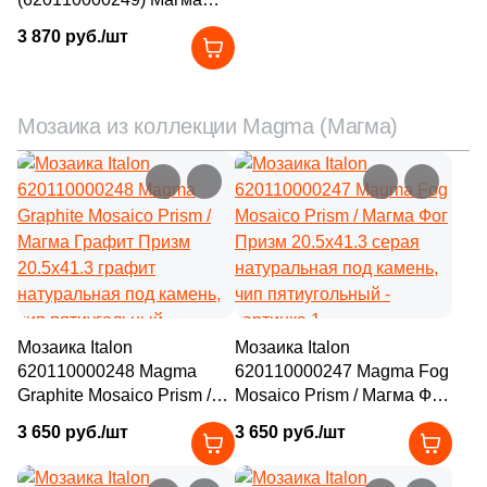
Айс / Magma Ice Brick 3D
3 870 руб./шт
6
27.1x28.2 (
)
30x80 бежевый
натуральный / 3D/
1
27х27.5 (
)
объемный под камень
10
27.5x27.5 (
)
Мозаика из коллекции Magma (Магма)
6
27.8x32.5 (
)
1
27.6x27.6 (
)
1
27x27.5 (
)
1
27.85x27.85 (
)
4
27.3х36 (
)
Мозаика Italon
Мозаика Italon
1
27x29.5 (
)
620110000248 Magma
620110000247 Magma Fog
Graphite Mosaico Prism /
Mosaico Prism / Магма Фог
2
27x28.5 (
)
Магма Графит Призм
Призм 20.5x41.3 серая
3 650 руб./шт
3 650 руб./шт
20.5x41.3 графит
натуральная под камень,
2
27.4x29.3 (
)
натуральная под камень,
чип пятиугольный