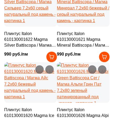
3
28.5x30 (
)
12
28.3x32.8 (
)
2
28.2x31 (
)
Плинтус Italon
Плинтус Italon
4
28.5x32 (
)
610130001622 Magma
610130001621 Magma
Silver Battiscopa / Магма
Mineral Battiscopa / Магма
4
28.5x24.5 (
)
Сильвер 7.2x60 серый
Минерал 7.2x60 бежевый /
990 руб./пм
990 руб./пм
натуральный под камень
серый натуральный под
7
28.4x32.4 (
)
камень
6
28.5x29.5 (
)
4
28.5x28.5 (
)
9
28x30 (
)
1
28x24.5 (
)
2
28.2x35.2 (
)
Плинтус Italon
Плинтус Italon
610130001620 Magma Ice
610130001626 Magma Alpi
1
28x29.5 (
)