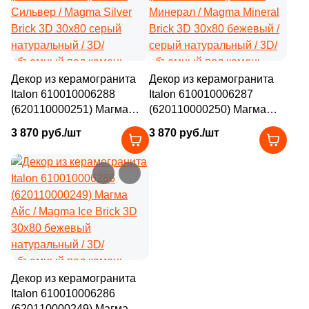
2
26.8x28.6 (
)
3
26x26 (
)
2
26.6x30.5 (
)
Декор из керамогранита
Декор из керамогранита
Italon 610010006288
Italon 610010006287
8
26.2x30.2 (
)
(620110000251) Магма
(620110000250) Магма
2
26.1x30 (
)
Сильвер / Magma Silver
Минерал / Magma Mineral
3 870 руб./шт
3 870 руб./шт
Brick 3D 30x80 серый
Brick 3D 30x80 бежевый /
1
26x26.8 (
)
натуральный / 3D/
серый натуральный / 3D/
объемный под камень
объемный под камень
1
26x28.8 (
)
1
26.4x28 (
)
3
26.5x27.8 (
)
2
26x31.5 (
)
Декор из керамогранита
2
26.2x26.2 (
)
Italon 610010006286
3
26.9x36.8 (
)
(620110000249) Магма