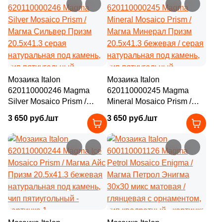
чип пятиугольный
4
27.8x39 (
)
1
27.6x31.5 (
)
1
27.5x26 (
)
3
27x27 (
)
1
27.1x30.7 (
)
Мозаика Italon
Мозаика Italon
620110000246 Magma
620110000245 Magma
1
27.5x30 (
)
Silver Mosaico Prism /
Mineral Mosaico Prism /
Магма Сильвер Призм
Магма Минерал Призм
3
27.8x27.8 (
)
3 650 руб./шт
3 650 руб./шт
20.5x41.3 серая
20.5x41.3 бежевая / серая
натуральная под камень,
5
натуральная под камень,
27.3x25.9 (
)
чип пятиугольный
чип пятиугольный
1
27.5x28 (
)
1
27.5x28.7 (
)
4
27.7x30.5 (
)
1
27.1x28.1 (
)