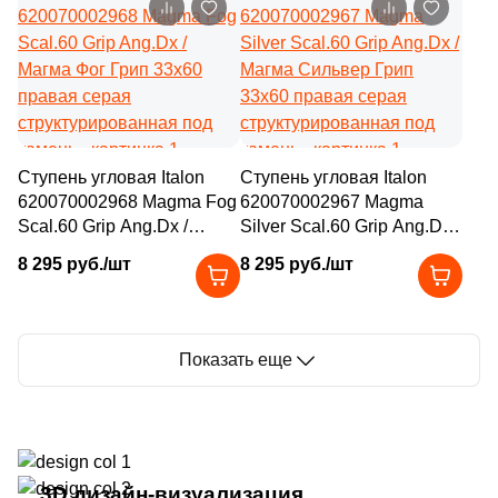
камень
камень
1
29.6x31 (
)
1
29.2x29.6 (
)
7
29.8x33 (
)
14
29.6x29.9 (
)
Ступень угловая Italon
Ступень угловая Italon
2
29.5x31.5 (
)
620070002968 Magma Fog
620070002967 Magma
4
29.5x30.5 (
)
Scal.60 Grip Ang.Dx /
Silver Scal.60 Grip Ang.Dx /
Магма Фог Грип 33x60
Магма Сильвер Грип
2
29.4x29.8 (
)
8 295 руб./шт
8 295 руб./шт
правая серая
33x60 правая серая
структурированная под
структурированная под
1
29.4x26.8 (
)
камень
камень
2
29.4x25.8 (
)
Показать еще
4
29.7х29.7 (
)
5
29.4x29.4 (
)
3
29.5x48 (
)
3D дизайн-визуализация