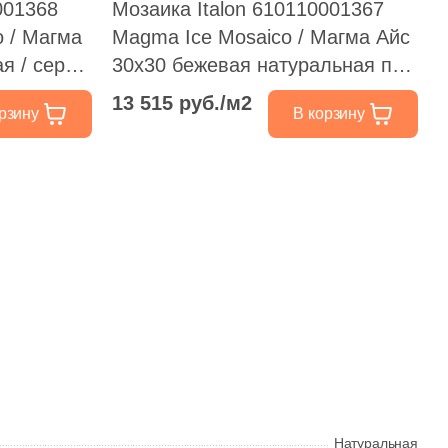
001368
Мозаика Italon 610110001367
o / Магма
Magma Ice Mosaico / Магма Айс
я / серая
30x30 бежевая натуральная под
ь, чип
камень, чип квадратный
13 515 руб./м2
рзину
В корзину
Натуральная