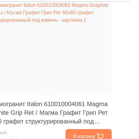
ия
–14%
могранит Italon 610010004061 Magma
ite Grip Ret / Магма Графит Грип Рет
0 графит структурированный под
нь
руб.
В корзину