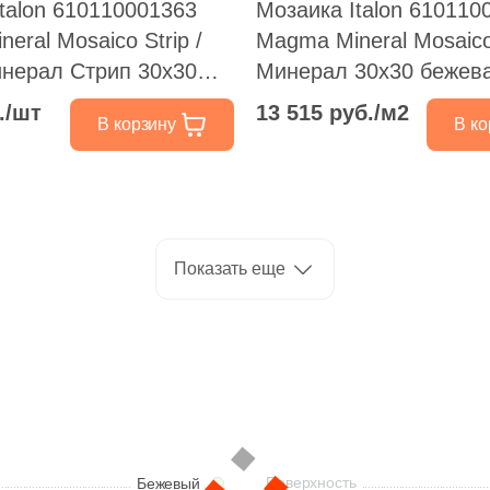
talon 610110001363
Мозаика Italon 610110
eral Mosaico Strip /
Magma Mineral Mosaic
нерал Стрип 30x30
Минерал 30x30 бежева
 серая натуральная
натуральная под камен
./шт
13 515 руб./м2
В корзину
В ко
нь, чип прямоугольный
квадратный
Показать еще
Поверхность
Бежевый