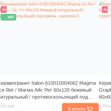
Акция
–15%
Акц
ХИТ
Керамогранит Italon 610010004062 Magma
Кера
Ice Ret / Магма Айс Рет 60x120 бежевый
Graph
натуральный / противоскользящий под
60x6
камень
каме
 911 руб.
3 755 
В корзину