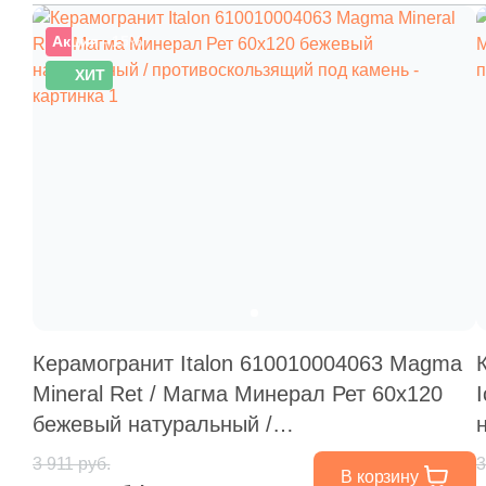
Акция
–15%
ХИТ
Керамогранит Italon 610010004063 Magma
Mineral Ret / Магма Минерал Рет 60x120
бежевый натуральный /
противоскользящий под камень
3 911 руб.
3
В корзину