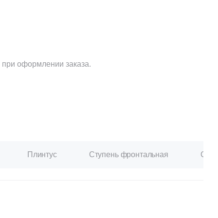
Ваше имя
Телефон
 при оформлении заказа.
E-mail
Плинтус
Ступень фронтальная
Ступ
Комментарий