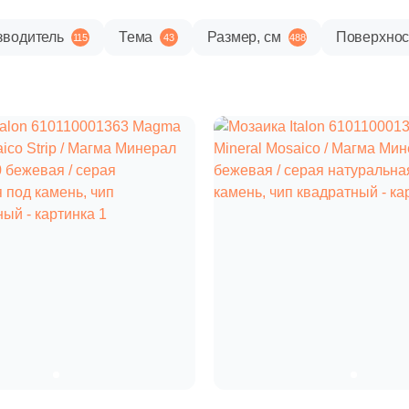
зводитель
Тема
Размер, см
Поверхнос
115
43
488