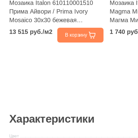
Мозаика Italon 610110001510
Мозаика I
Прима Айвори / Prima Ivory
Magma Min
Mosaico 30x30 бежевая
Магма Ми
натуральная под камень, чип
бежевая /
13 515 руб./м2
1 740 руб
В корзину
квадратный
под каме
Характеристики
Цвет