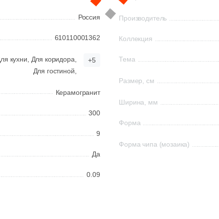
Россия
Производитель
610110001362
Коллекция
ля кухни,
Для коридора,
Тема
+5
Для гостиной,
Размер, см
Керамогранит
Ширина, мм
300
Форма
9
Форма чипа (мозаика)
Да
0.09