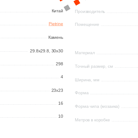
Китай
Производитель
Pietrine
Помещение
Камень
29.8x29.8,
30x30
Материал
298
Точный размер, см
4
Ширина, мм
23x23
Форма
16
Форма чипа (мозаика)
10
Метров в коробке