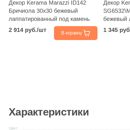
Декор Kerama Marazzi ID142
Декор Ke
Бричиола 30x30 бежевый
SG6532\M
лаппатированный под камень
бежевый 
камень
2 914 руб./шт
1 345 руб
В корзину
Характеристики
Цвет