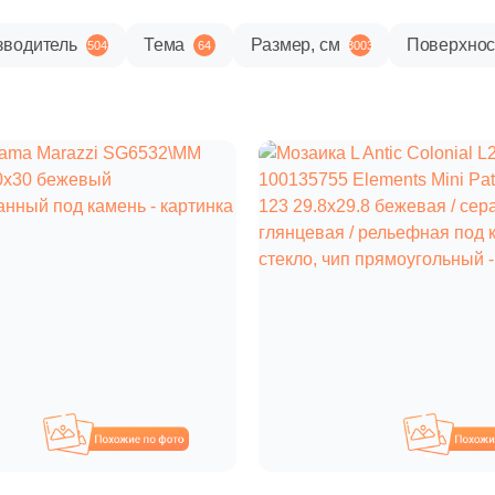
зводитель
Тема
Размер, см
Поверхнос
504
64
3003
Похожие
П