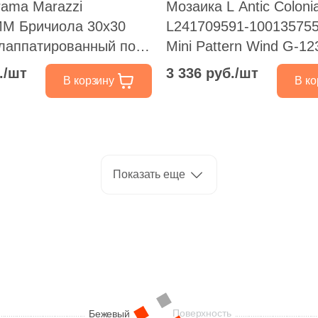
rama Marazzi
Мозаика L Antic Colonia
M Бричиола 30x30
L241709591-100135755
лаппатированный под
Mini Pattern Wind G-12
29.8x29.8 бежевая / с
./шт
3 336 руб./шт
В корзину
В ко
глянцевая / рельефна
камень / стекло, чип
прямоугольный
Показать еще
Поверхность
Бежевый