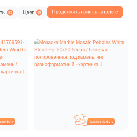
Продолжить поиск в каталоге
ть
Цвет
53
95
659 руб.
Общая стоимость
Минимальная сумма заказа
охожие
Похожие