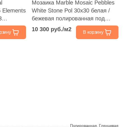
l
Мозаика Marble Mosaic Pebbles
 Elements
White Stone Pol 30x30 белая /
3
бежевая полированная под
ерая
камень, чип разноформатный
10 300 руб./м2
рзину
В корзину
я под
Полированная,
Глянцевая