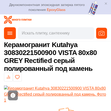
Двухкомпонентная эпоксидная затирка пятого
поколения
EpoxyGlass
Фильтры
Каталог
Плитка
Главная
Каталог
Товары
Керамогранит
от
3D дизайн
Керамогранит
Керамогранит Kutahya
Производитель
30830221500900 VISTA 80х80
Доставка
Мозаика
GREY Rectified серый
152
41zero42 (
)
Оплата и возврат
полированный под камень
Ступени
114
A-Ceramica (
)
Контакты магазинов
920
ABK (
)
Клинкер
9
ADEX (
)
О компании
Декоративный камень
19
AGL Tiles (
)
Новости
Показать еще
638
ALMA Ceramica (
)
Напольные покрытия