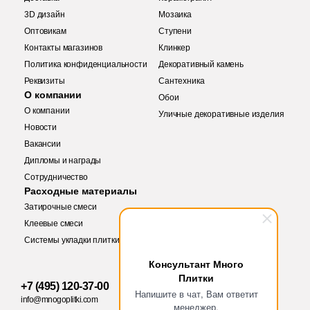
41
Fiandre (
)
3D дизайн
Мозаика
1
10x34 (
)
1
Flais Granito (
)
Оптовикам
Ступени
Контакты магазинов
Клинкер
46
10x20 (
)
78
Flaviker (
)
Политика конфиденциальности
Декоративный камень
4
11.5x67 (
)
Реквизиты
Сантехника
25
Floor Gres (
)
О компании
Обои
41
11.5x11.5 (
)
26
Florim (
)
О компании
Уличные декоративные изделия
Новости
15
11.5x23.1 (
)
35
Fondovalle (
)
Вакансии
18
11.6x11.6 (
)
Дипломы и награды
15
Fusure Ceramic (
)
Купить в 1 клик
Сотрудничество
12
11x54 (
)
Заявка на бесплатный 3D дизайн
44
GIGA-Line (
)
Расходные материалы
Затирочные смеси
4
11.2x22.4 (
)
Обратная связь
1
Gala (
)
Клеевые смеси
1
11.5x15 (
)
Системы укладки плитки
76
Gambini (
)
Количество
13
12x12 (
)
Ваше имя
Консультант Много
29
Gardenia Orchidea (
)
Плитки
+7 (495) 120-37-00
3
12x10.4 (
)
Ваше имя
Напишите в чат, Вам ответит
151
Gayafores (
)
info@mnogoplitki.com
менеджер.