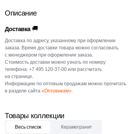
38
Cerrad (
)
1
графитовый (
)
4
7x7 (
)
Описание
6
Cicogres (
)
1
жемчужный (
)
19
7.5x28 (
)
103
Cifre (
)
🚚
Доставка
1
коричнеый (
)
2
7.5x40.8 (
)
34
Cl Ker (
)
Доставка по адресу, указанному при оформлении
1
табачный (
)
31
7.5x40.7 (
)
3
Click Ceramica (
)
заказа. Время доставки товара можно согласовать
с менеджером при оформлении заказа.
51
7.5x30 (
)
23
Codicer (
)
Стоимость доставки можно узнать по номеру
2
7,7x7,7 (
)
телефона:
+7 495 120-37-00
или рассчитать
5
Coem Ceramiche (
)
на странице.
48
7.5x45 (
)
216
Coliseum (
)
Информацию по оптовым продажам можно прочитать
1
7.3x7.3 (
)
в разделе сайта
«Оптовикам».
83
Colorker (
)
3
7x25 (
)
87
Colortile (
)
12
7.3x30 (
)
Товары коллекции
18
Concor (
)
2
7x30 (
)
2
Cotto Petrus (
)
Весь список
Керамогранит