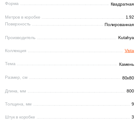
Форма
Квадратная
1
Синий (
)
28
6x30 (
)
161
Ceradim (
)
1
Сиреневый (
)
Метров в коробке
1.92
7
6x26 (
)
10
Ceramica Colli (
)
Поверхность
Полированная
1
Слоновая кость (
)
3
6x5,2 (
)
615
Ceramica Fioranese (
)
Производитель
Kutahya
1
Темно-коричневый (
)
1
6x12 (
)
59
Ceramiche Brennero (
)
Коллекция
Vista
1
Терракотовый (
)
78
6x25 (
)
24
Ceramiche Grazia (
)
1
Фиолетовый (
)
Тема
Камень
19
6x24.6 (
)
25
Ceramika Konskie (
)
1
Фисташковый (
)
Размер, см
80x80
2
6x2 (
)
53
Cercom (
)
1
Хаки (
)
3
7,2x45 (
)
Длина, мм
800
142
Cerdomus (
)
1
Черный (
)
5
7.2x7.2 (
)
Толщина, мм
9
22
Cerim (
)
1
Черный! (
)
6
7х28 (
)
23
Cero Cuarenta (
)
Штук в коробке
3
1
Шоколадный (
)
8
7.2x60 (
)
22
Cerpa (
)
1
бклый (
)
12
7.5x20 (
)