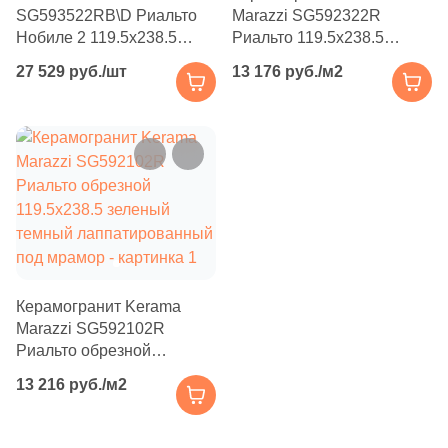
Производитель
114
Basconi Home (
)
SG593522RB\D Риальто
Marazzi SG592322R
Нобиле 2 119.5x238.5
Риальто 119.5x238.5
5
Best Ceramic (
)
Kerama Marazzi
зеленое лаппатированное
зеленый
27 529 руб./шт
13 176 руб./м2
под мрамор
лаппатированный под
18
Best Point Ceramics (
)
мрамор
Laparet
15
Bestile (
)
8
Bien Seramik (
)
Altacera
35
Bluezone (
)
Alma Ceramica
2
Blv Outdoor (
)
10
Bode (
)
Delacora
Керамогранит Kerama
39
Bonaparte (
)
Marazzi SG592102R
New Trend
Риальто обрезной
56
Bonton Ceramica (
)
119.5x238.5 зеленый
13 216 руб./м2
темный лаппатированный
14
Bottega (
)
Страна
под мрамор
34
Bottega Ceramica (
)
Россия