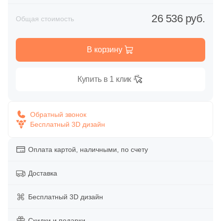
Глазурованная глянцевая
86
Alpas Euro (
)
26 536 руб.
Общая стоимость
Глазурованная матовая
27
Altacera (
)
В корзину
1
Amadis (
)
Лаппатированная
5
Anka Seramic (
)
Купить в 1 клик
Полированная
23
Antica Ceramica Rubiera (
)
49
Aparici (
)
Обратный звонок
Цвет
Бесплатный 3D дизайн
45
Apavisa (
)
Белая
195
Arcadia Ceramica (
)
Оплата картой, наличными, по счету
89
Arcana Ceramica (
)
Бежевая
Доставка
672
Arch Skin (
)
Серая
Бесплатный 3D дизайн
98
Argenta (
)
34
Ariana (
Скидки и подарки
)