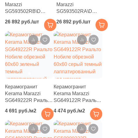
Marazzi
Marazzi
4
Diart (
)
SG593502RB\D
SG593502RA\D
61
Dogma (
)
Риальто Нобиле
Риальто Нобиле
26 892 руб./шт
26 892 руб./шт
обрезное 119,5x238,5
обрезное 119,5x238,5
5
Domino (
)
зеленое
зеленое
лаппатированное под
лаппатированное под
62
DualGres (
)
мрамор
мрамор
64
Duna (
)
82
Dune (
)
21
Durstone (
)
Керамогранит
Керамогранит
5
EM-TILE (
)
Kerama Marazzi
Kerama Marazzi
669
ESTIMA (
)
SG649222R Риальто
SG649122R Риальто
Нобиле обрезной
Нобиле обрезной
33
Ecoceramic (
)
4 691 руб./м2
4 474 руб./м2
60x60 зеленый
60x60 серый темный
темный
лаппатированный
6
Edilcuoghi Edilgres (
)
лаппатированный
под мрамор
149
Edimax Ceramiche Astor (
)
под мрамор