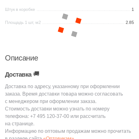
38
Cerrad (
)
Штук в коробке
1
6
Cicogres (
)
Площадь 1 шт, м2
2.85
103
Cifre (
)
34
Cl Ker (
)
3
Click Ceramica (
)
Описание
23
Codicer (
)
5
Coem Ceramiche (
)
🚚
Доставка
216
Coliseum (
)
Доставка по адресу, указанному при оформлении
заказа. Время доставки товара можно согласовать
83
Colorker (
)
с менеджером при оформлении заказа.
87
Colortile (
)
Стоимость доставки можно узнать по номеру
телефона:
+7 495 120-37-00
или рассчитать
18
Concor (
)
на странице.
2
Cotto Petrus (
)
Информацию по оптовым продажам можно прочитать
в разделе сайта
«Оптовикам».