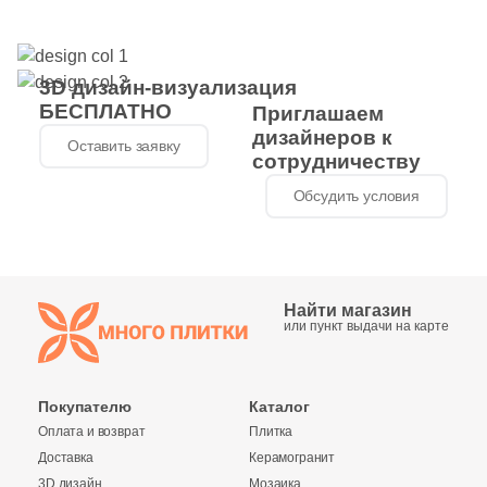
орнамент
142
Geotiles (
)
583
Global Tile (
)
3D дизайн-визуализация
10
Globus Ceramica (
)
БЕСПЛАТНО
Приглашаем
9
дизайнеров к
Goetan Ceramica (
)
Оставить заявку
сотрудничеству
7
Golden State (
)
Обсудить условия
103
Goldis Tile (
)
100
Gracia Ceramica (
)
29
Granoland (
)
Найти магазин
или пункт выдачи на карте
75
Grasaro (
)
136
Gravita (
)
Покупателю
Каталог
19
Gres De Aragon (
)
Оплата и возврат
Плитка
Доставка
Керамогранит
110
Gresant (
)
3D дизайн
Мозаика