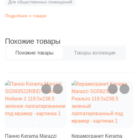
Бетон
Для общественных помещений
2
Atrivm (
)
31
Ava La Fabbrica (
)
Подробнее о товаре
Размер, см
22
Avroria (
)
20x20
44
Azori (
)
Похожие товары
90
Azteca (
)
20x40
Похожие товары
Товары коллекции
151
Azulejos Benadresa (
)
40x80
2
Azulejos Borja (
)
21
Azulev (
)
30x60
13
Azuliber (
)
60x60
5
Azulindus&Marti (
)
8
Azuvi (
)
60x120
590
Baldocer (
)
Панно Kerama Marazzi
Керамогранит Kerama