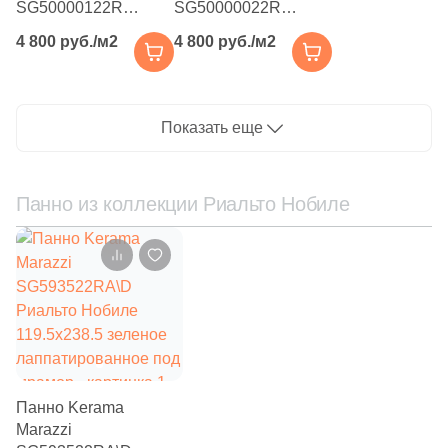
SG50000122R
SG50000022R
Риальто Нобиле
Риальто Нобиле
69
Etile (
)
4 800 руб./м2
4 800 руб./м2
обрезной 60x119,5
обрезной 60x119,5
66
Etili Seramik (
)
серый темный
бежевый
лаппатированный
лаппатированный
420
Eurotile Ceramica (
)
под мрамор
под мрамор
Показать еще
51
Evolution Ceramic (
)
83
Exagres (
)
Панно из коллекции Риальто Нобиле
42
Exterior Ceramica (
)
46
FMAX (
)
57
Fakhar (
)
119
Fanal (
)
208
Fap Ceramiche (
)
Панно Kerama
43
Favania (
)
Marazzi