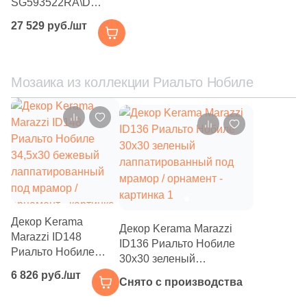
41
Fiandre (
)
SG593522RA\D
Риальто Нобиле
27 529 руб./шт
1
Flais Granito (
)
119.5x238.5 зеленое
лаппатированное под
78
Flaviker (
)
мрамор
25
Floor Gres (
)
Мозаика из коллекции Риальто Нобиле
26
Florim (
)
35
Fondovalle (
)
15
Fusure Ceramic (
)
44
GIGA-Line (
)
1
Gala (
)
Декор Kerama
Декор Kerama Marazzi
76
Gambini (
)
Marazzi ID148
ID136 Риальто Нобиле
Риальто Нобиле
30x30 зеленый
29
Gardenia Orchidea (
)
34,5x30 бежевый
лаппатированный под
6 826 руб./шт
лаппатированный
Снято с производства
151
Gayafores (
)
мрамор / орнамент
под мрамор /