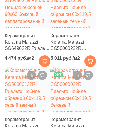
3
Eefa Ceram (
)
99
El Molino (
)
40
Elios Ceramica (
)
Керамогранит
Керамогранит
24
Emigres (
)
Kerama Marazzi
Kerama Marazzi
SG649022R Риальто
SG50000222R
27
Emil Ceramica (
)
Нобиле обрезной
Риальто Нобиле
4 474 руб./м2
5 011 руб./м2
60x60 бежевый
обрезной 60x119,5
34
Emotion Ceramics (
)
лаппатированный
зеленый темный
145
Energie Ker (
)
под мрамор
лаппатированный
ХИТ
под мрамор
273
Ennface (
)
485
Equipe (
)
18
Ermes Aurelia (
)
4
EspinasCeram (
)
Керамогранит
Керамогранит
Kerama Marazzi
Kerama Marazzi
24
Eternal (
)