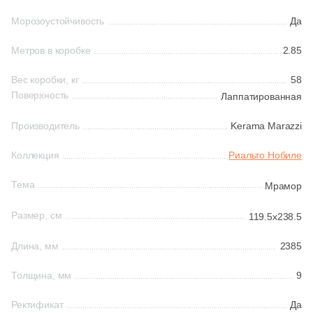
Морозоустойчивость
161
Да
Ceradim (
)
Шестиугольная
10
Ceramica Colli (
)
Метров в коробке
2.85
615
Ceramica Fioranese (
)
Восьмиугольная
Вес коробки, кг
58
Поверхность
Лаппатированная
59
Ceramiche Brennero (
)
Материал
Производитель
Kerama Marazzi
24
Ceramiche Grazia (
)
Керамическая
25
Ceramika Konskie (
)
Коллекция
Риальто Нобиле
53
Cercom (
)
Тема
Мрамор
Из керамогранита
142
Cerdomus (
)
Размер, см
119.5x238.5
Из белой глины
22
Cerim (
)
Длина, мм
2385
23
Cero Cuarenta (
)
Из красной глины
Толщина, мм
9
22
Cerpa (
)
Ректификат
Да