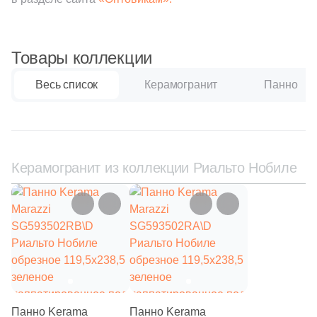
111
Creanza (
)
20
Cristacer (
)
Товары коллекции
56
Cube Ceramica (
)
Весь список
Керамогранит
Панно
59
DEL CONCA (
)
86
DNA Tiles (
)
2
DVOMO (
)
Керамогранит из коллекции Риальто Нобиле
116
Dado Ceramica (
)
47
Dako (
)
25
DeShun Ceramics (
)
16
Decocer (
)
57
Decovita (
)
302
Delacora (
)
Панно Kerama
Панно Kerama