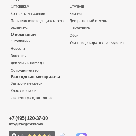
231
Grespania (
)
Оптовикам
Ступени
Контакты магазинов
Клинкер
42
Gresse (
)
Политика конфиденциальности
Декоративный камень
Реквизиты
15
Сантехника
Hafez (
)
О компании
Обои
Купить в 1 клик
39
Halcon (
)
О компании
Уличные декоративные изделия
Новости
66
Harmony (
)
Вакансии
326
ITC ceramic (
)
Дипломы и награды
Количество
Сотрудничество
Заявка на бесплатный 3D дизайн
79
ITT Ceramica (
)
Расходные материалы
Затирочные смеси
Обратная связь
80
Ibero (
)
Клеевые смеси
293
Idalgo (Керамика Будущего) (
)
Системы укладки плитки
2
м
шт
упак
Ваше имя
1229
Imola Ceramica (
)
+7 (495) 120-37-00
Ваше имя
2
Impronta (
)
info@mnogoplitki.com
9 311 руб.
Общая стоимость
12
Infinity (
)
Телефон