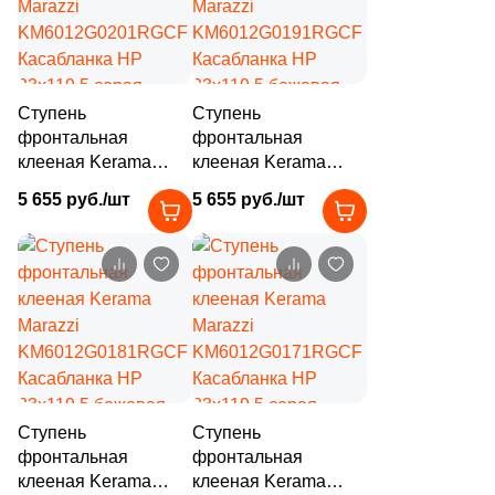
6
Orinda (
)
19
Oset (
)
905
Pamesa Ceramica (
)
Ступень
Ступень
4
Panaria (
)
фронтальная
фронтальная
клееная Kerama
клееная Kerama
73
Paradyz (
)
Marazzi
Marazzi
5 655 руб./шт
5 655 руб./шт
KM6012G0201RGCF
KM6012G0191RGCF
115
Pardis Ceram Pazh (
)
Касабланка HP
Касабланка HP
33x119.5 серая
2
33x119.5 бежевая
Pars Tile (
)
светлая матовая под
светлая матовая под
22
Pastorelli (
)
камень
камень
288
Peronda (
)
63
Persepolis Tile (
)
10
Persian Tile (
)
Ступень
Ступень
фронтальная
фронтальная
4
Petracers (
)
клееная Kerama
клееная Kerama