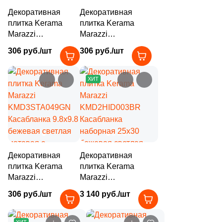
Декоративная
Декоративная
153
Infinity Ceramica (
)
плитка Kerama
плитка Kerama
101
Inter Gres (
)
Marazzi
Marazzi
KMD3STA050GN
KMD3STA051GN
306 руб./шт
24
306 руб./шт
Isla (
)
Касабланка 9.8x9.8
Касабланка 9.8x9.8
серая светлая
серая матовая с
15
Itaca (
)
матовая с
орнаментом
ХИТ
орнаментом
204
Italgraniti (
)
46
Italica Tiles (
)
892
Italon (Италон) (
)
37
Jano Tiles (
)
Декоративная
Декоративная
21
Janye Slab (
)
плитка Kerama
плитка Kerama
Marazzi
Marazzi
13
KRONOS (
)
KMD3STA049GN
KMD2HID003BR
306 руб./шт
3 140 руб./шт
Касабланка 9.8x9.8
Касабланка
71
Keope (
)
бежевая светлая
наборная 25x30
112
Keraben (
)
матовая с
бежевая светлая