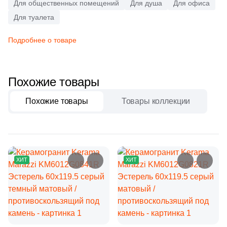
Бетон
Для общественных помещений
2
Для душа
Для офиса
Atrivm (
)
Для туалета
31
Ava La Fabbrica (
)
Размер, см
Подробнее о товаре
22
Avroria (
)
20x20
44
Azori (
)
Похожие товары
90
Azteca (
)
20x40
151
Azulejos Benadresa (
)
Похожие товары
Товары коллекции
40x80
2
Azulejos Borja (
)
21
Azulev (
)
30x60
13
Azuliber (
)
ХИТ
ХИТ
60x60
5
Azulindus&Marti (
)
8
Azuvi (
)
60x120
590
Baldocer (
)