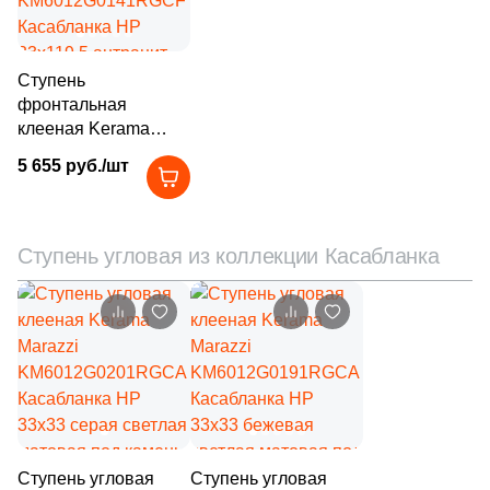
20
ProConcept (
)
66
ProGRES Ceramica (
)
Ступень
фронтальная
12
Protiles (
)
клееная Kerama
12
QUA Granite (
)
Marazzi
5 655 руб./шт
KM6012G0141RGCF
14
Quadro Decor (
)
Касабланка HP
33x119.5 антрацит
20
RAK Ceramics (
)
матовая под камень
Ступень угловая из коллекции Касабланка
143
Ragno (
)
260
Realistik (
)
76
Realonda (
)
50
Refin (
)
461
Rex Ceramiche (
)
Ступень угловая
Ступень угловая
54
Ribesalbes Ceramica (
)