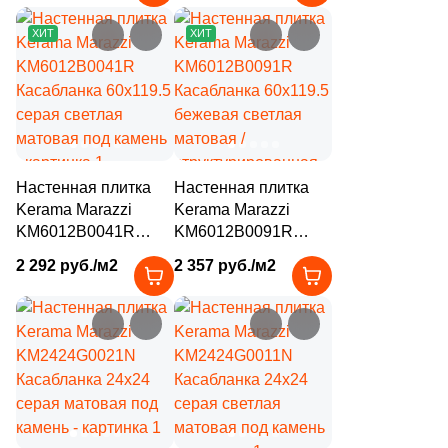
матовая под камень
камень
142
Geotiles (
)
ХИТ
ХИТ
583
Global Tile (
)
10
Globus Ceramica (
)
9
Goetan Ceramica (
)
7
Golden State (
)
Настенная плитка
Настенная плитка
103
Goldis Tile (
)
Kerama Marazzi
Kerama Marazzi
KM6012B0041R
KM6012B0091R
100
Gracia Ceramica (
)
Касабланка 60x119.5
Касабланка 60x119.5
2 292 руб./м2
2 357 руб./м2
серая светлая
бежевая светлая
29
Granoland (
)
матовая под камень
матовая /
75
Grasaro (
)
структурированная
под камень
136
Gravita (
)
19
Gres De Aragon (
)
110
Gresant (
)