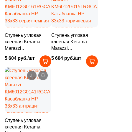
13
SONEX Tiles (
)
284
STN Ceramica (
)
123
Sadon (
)
22
Saime (
)
Ступень угловая
Ступень угловая
клееная Kerama
клееная Kerama
7
Saloni (
)
Marazzi
Marazzi
KM6012G0161RGCA
KM6012G0151RGCA
69
Sanchis (
)
5 604 руб./шт
5 604 руб./шт
Касабланка HP
Касабланка HP
84
Sant Agostino (
)
33x33 серая темная
33x33 коричневая
матовая под камень
матовая под камень
59
Serenissima (
)
20
Serenissima Cir (
)
5
Seron (
)
5
Settecento (
)
Ступень угловая
37
Siena Granito (
)
клееная Kerama