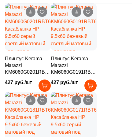
88
Marca Corona (
)
4
Margres (
)
5
Mariner (
)
66
Marjan (
)
61
Meissen Keramik (
)
Плинтус Kerama
Плинтус Kerama
22
Metropol (
)
Marazzi
Marazzi
KM6060G0201RBT6
KM6060G0191RBT6
43
Mico (
)
Касабланка HP
Касабланка HP
427 руб./шт
427 руб./шт
9.5x60 серый
9.5x60 бежевый
7
Mijares (
)
светлый матовый
светлый матовый
под камень
под камень
93
Mirage (
)
11
Monalisa (
)
14
Monocibec (
)
112
Monopole (
)