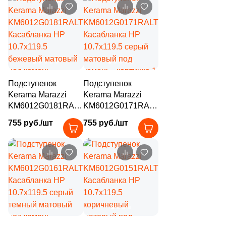
под камень
матовый под
16
TGT Ceramics (
)
камень
5
TacKeram (
)
593
Tagina (
)
252
Tau Ceramica (
)
Подступенок
Подступенок
10
Terracotta (
)
Kerama Marazzi
Kerama Marazzi
7
Terzadimensione (
)
KM6012G0181RALT
KM6012G0171RALT
Касабланка HP
Касабланка HP
755 руб./шт
755 руб./шт
31
Topcer (
)
10.7x119.5
10.7x119.5 серый
бежевый матовый
матовый под
25
Undefasa (
)
под камень
камень
6
Unitile (Шахтинская Плитка) (
)
40
Usak Seramik (
)
5
Valentia ceramica (
)
34
Vallelunga (
)