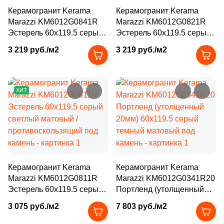
Производитель
114
Basconi Home (
)
Керамогранит Kerama
Керамогранит Kerama
Marazzi KM6012G0841R
Marazzi KM6012G0821R
5
Best Ceramic (
)
Kerama Marazzi
Эстерель 60x119.5 серый
Эстерель 60x119.5 серый
темный матовый /
матовый /
18
Best Point Ceramics (
)
3 219 руб./м2
3 219 руб./м2
противоскользящий под
противоскользящий под
Laparet
15
Bestile (
)
камень
камень
8
Bien Seramik (
)
Altacera
ХИТ
35
Bluezone (
)
Alma Ceramica
2
Blv Outdoor (
)
10
Bode (
)
Delacora
39
Bonaparte (
)
Керамогранит Kerama
Керамогранит Kerama
New Trend
Marazzi KM6012G0811R
56
Marazzi KM6012G0341R20
Bonton Ceramica (
)
Эстерель 60x119.5 серый
Портленд (утолщенный
14
Bottega (
)
светлый матовый /
20мм) 60x119.5 серый
Страна
3 075 руб./м2
7 803 руб./м2
противоскользящий под
темный матовый под
34
Bottega Ceramica (
)
Россия
камень
камень