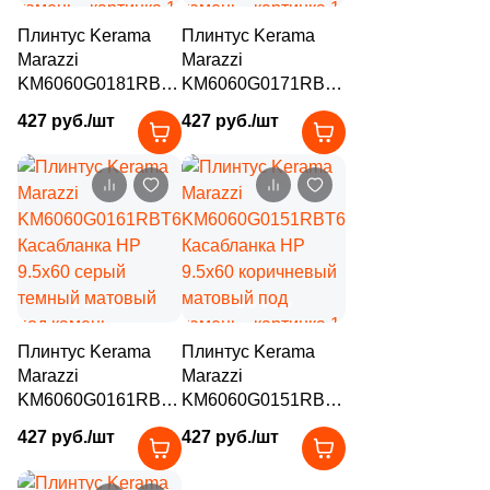
104
Motto Ceramic (
)
Плинтус Kerama
Плинтус Kerama
Marazzi
Marazzi
7
Mozart (
)
KM6060G0181RBT6
KM6060G0171RBT6
Касабланка HP
Касабланка HP
95
Museum (
)
427 руб./шт
427 руб./шт
9.5x60 бежевый
9.5x60 серый
матовый под
5
матовый под
Mutina (
)
камень
камень
23
Mykonos (
)
6
NABEL (
)
8
NATUCER (
)
3
NAZ Ceram (
)
Плинтус Kerama
Плинтус Kerama
28
NS Ceramic (
)
Marazzi
Marazzi
KM6060G0161RBT6
KM6060G0151RBT6
296
NT Ceramic (
)
Касабланка HP
Касабланка HP
427 руб./шт
427 руб./шт
7
Naeen Tile (
)
9.5x60 серый
9.5x60 коричневый
темный матовый
матовый под
15
Nanda Tiles (
)