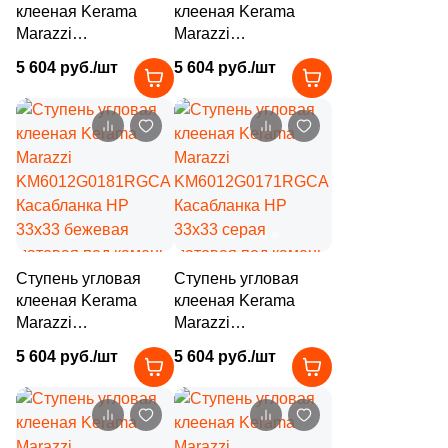
клееная Kerama
клееная Kerama
9
Rino Seramik (
)
Marazzi
Marazzi
KM6012G0201RGCA
KM6012G0191RGCA
5 604 руб./шт
5 604 руб./шт
10
Roberto Cavalli (
)
Касабланка HP
Касабланка HP
33x33 серая светлая
33x33 бежевая
40
Roca (
)
матовая под камень
светлая матовая под
камень
39
Rocersa (
)
7
Roka Ceram (
)
27
Romario Ceramics (
)
148
Rondine (
)
Ступень угловая
Ступень угловая
1
Royal Tile (
)
клееная Kerama
клееная Kerama
Marazzi
Marazzi
72
Royce (
)
KM6012G0181RGCA
KM6012G0171RGCA
5 604 руб./шт
5 604 руб./шт
Касабланка HP
Касабланка HP
9
SERAMIKSAN (
)
33x33 бежевая
33x33 серая
матовая под камень
8
матовая под камень
SERANIT (
)