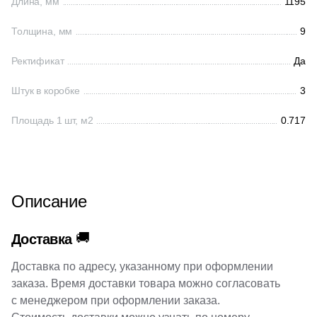
38
Cerrad (
)
Длина, мм
1195
6
Cicogres (
)
Толщина, мм
9
103
Cifre (
)
Ректификат
Да
34
Cl Ker (
)
Штук в коробке
3
3
Click Ceramica (
)
Площадь 1 шт, м2
0.717
23
Codicer (
)
5
Coem Ceramiche (
)
216
Coliseum (
)
Описание
83
Colorker (
)
🚚
Доставка
87
Colortile (
)
Доставка по адресу, указанному при оформлении
18
Concor (
)
заказа. Время доставки товара можно согласовать
2
Cotto Petrus (
)
с менеджером при оформлении заказа.