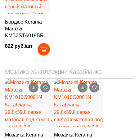
11
LV Granito (
)
19
La Fabbrica (
)
Бордюр Kerama
560
La Faenza (
)
Marazzi
KMB3STA019BR
57
La Fenice (
)
Касабланка
822 руб./шт
85
La Platera (
)
14.5x60 бежевый /
серый матовый
398
Laminam (
)
под камень / под
мозаику
Мозаика из коллекции Касабланка
118
Laminam Russia (
)
41
LandDecor (
)
15
Landgrace (
)
1545
Laparet (
)
45
Lea Ceramiche (
)
82
LeeDo Ceramica (
)
Мозаика Kerama
Мозаика Kerama