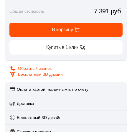
Глазурованная глянцевая
86
Alpas Euro (
)
7 391 руб.
Общая стоимость
Глазурованная матовая
27
Altacera (
)
В корзину
1
Amadis (
)
Лаппатированная
5
Anka Seramic (
)
Купить в 1 клик
Полированная
23
Antica Ceramica Rubiera (
)
49
Aparici (
)
Обратный звонок
Цвет
Бесплатный 3D дизайн
45
Apavisa (
)
Белая
195
Arcadia Ceramica (
)
Оплата картой, наличными, по счету
89
Arcana Ceramica (
)
Бежевая
Доставка
672
Arch Skin (
)
Серая
Бесплатный 3D дизайн
98
Argenta (
)
34
Ariana (
Скидки и подарки
)