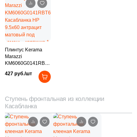
под камень
камень
114
Navarti (
)
349
Neodom (
)
39
New Tiles (
)
215
New Trend (
)
Плинтус Kerama
Marazzi
36
Nice Ker (
)
KM6060G0141RBT6
26
NovaBell (
)
Касабланка HP
427 руб./шт
9.5x60 антрацит
84
Novin Ceram (
)
матовый под
камень
3
NuovoCorso (
)
Ступень фронтальная из коллекции
272
Ocean Ceramic (
)
Касабланка
31
One Touch ceramic (
)
39
Onlygres (
)