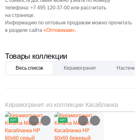
Стоимость доставки можно узнать по номеру
111
Creanza (
)
телефона:
+7 495 120-37-00
или рассчитать
20
Cristacer (
)
на странице.
Информацию по оптовым продажам можно прочитать
56
Cube Ceramica (
)
в разделе сайта
«Оптовикам».
59
DEL CONCA (
)
86
DNA Tiles (
)
Товары коллекции
2
DVOMO (
)
Весь список
Керамогранит
Настенная
116
Dado Ceramica (
)
47
Dako (
)
25
DeShun Ceramics (
)
Керамогранит из коллекции Касабланка
16
Decocer (
)
ХИТ
ХИТ
57
Decovita (
)
302
Delacora (
)