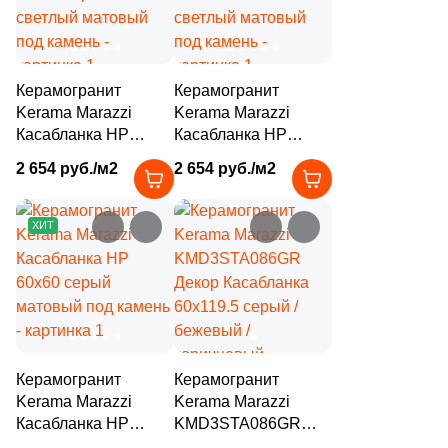
4
Diart (
)
61
Dogma (
)
Керамогранит
Керамогранит
5
Domino (
)
Kerama Marazzi
Kerama Marazzi
62
DualGres (
)
Касабланка HP
Касабланка HP
60x60 серый
60x60 бежевый
2 654 руб./м2
64
2 654 руб./м2
Duna (
)
светлый матовый
светлый матовый
под камень
под камень
82
Dune (
)
ХИТ
21
Durstone (
)
5
EM-TILE (
)
669
ESTIMA (
)
33
Ecoceramic (
)
Керамогранит
Керамогранит
6
Edilcuoghi Edilgres (
)
Kerama Marazzi
Kerama Marazzi
Касабланка HP
KMD3STA086GR
149
Edimax Ceramiche Astor (
)
60x60 серый
Декор Касабланка