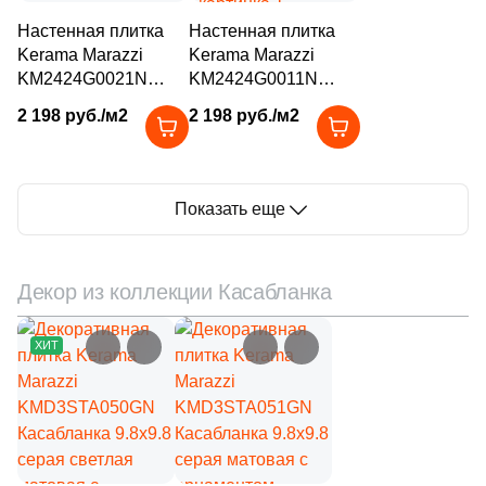
231
Grespania (
)
Настенная плитка
Настенная плитка
Kerama Marazzi
Kerama Marazzi
42
Gresse (
)
KM2424G0021N
KM2424G0011N
Касабланка 24x24
15
Касабланка 24x24
Hafez (
)
2 198 руб./м2
2 198 руб./м2
серая матовая под
серая светлая
39
Halcon (
)
камень
матовая под камень
66
Harmony (
)
Показать еще
326
ITC ceramic (
)
79
ITT Ceramica (
)
Декор из коллекции Касабланка
80
Ibero (
)
ХИТ
293
Idalgo (Керамика Будущего) (
)
1229
Imola Ceramica (
)
2
Impronta (
)
12
Infinity (
)