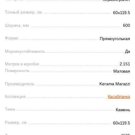
161
Ceradim (
)
Точный размер, см
60x119.5
Шестиугольная
10
Ceramica Colli (
)
Ширина, мм
600
615
Ceramica Fioranese (
)
Восьмиугольная
Форма
Прямоугольная
59
Ceramiche Brennero (
)
Морозоустойчивость
Да
Материал
24
Ceramiche Grazia (
)
Метров в коробке
2.151
Керамическая
25
Ceramika Konskie (
)
Поверхность
Матовая
53
Cercom (
)
Из керамогранита
Производитель
Kerama Marazzi
142
Cerdomus (
)
Коллекция
Касабланка
Из белой глины
22
Cerim (
)
Тема
Камень
23
Cero Cuarenta (
)
Из красной глины
Размер, см
60x119.5
22
Cerpa (
)