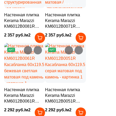
41
Fiandre (
)
1
Flais Granito (
)
Настенная плитка
Настенная плитка
78
Flaviker (
)
Kerama Marazzi
Kerama Marazzi
KM6012B0081R
KM6012B0071R
25
Floor Gres (
)
Касабланка 60x119.5
Касабланка 60x119.5
2 357 руб./м2
2 357 руб./м2
серая матовая /
серая светлая
26
Florim (
)
структурированная
матовая /
под камень
структурированная
35
Fondovalle (
)
ХИТ
ХИТ
под камень
15
Fusure Ceramic (
)
44
GIGA-Line (
)
1
Gala (
)
76
Gambini (
)
Настенная плитка
Настенная плитка
Kerama Marazzi
Kerama Marazzi
29
Gardenia Orchidea (
)
KM6012B0061R
KM6012B0051R
Касабланка 60x119.5
Касабланка 60x119.5
151
Gayafores (
)
2 292 руб./м2
2 292 руб./м2
бежевая светлая
серая матовая под