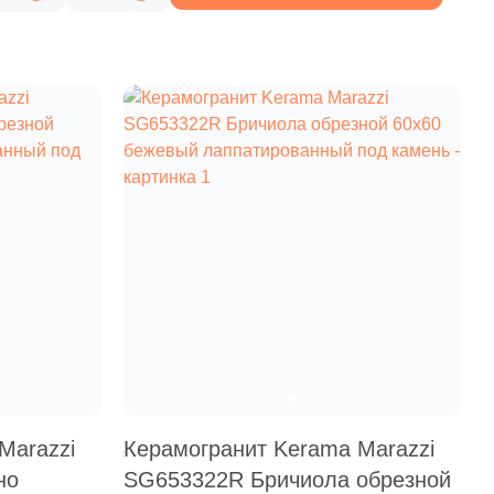
6 851 руб.
Общая стоимость
Минимальная сумма заказа
Marazzi
Керамогранит Kerama Marazzi
но
SG653322R Бричиола обрезной