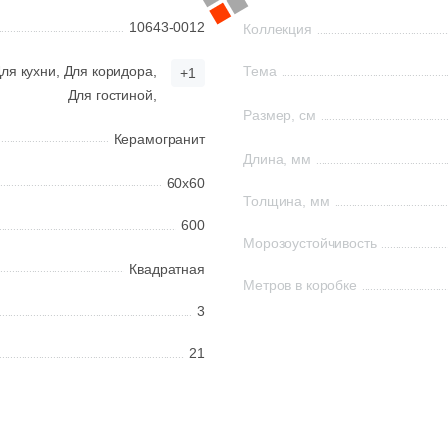
10643-0012
Коллекция
ля кухни,
Для коридора,
Тема
+1
Для гостиной,
Размер, см
Керамогранит
Длина, мм
60x60
Толщина, мм
600
Морозоустойчивость
Квадратная
Метров в коробке
3
21