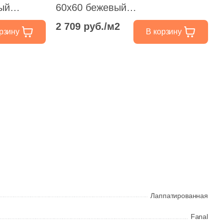
ый
60x60 бежевый
 камень
лаппатированный под камень
2 709 руб./м2
рзину
В корзину
Лаппатированная
Fanal