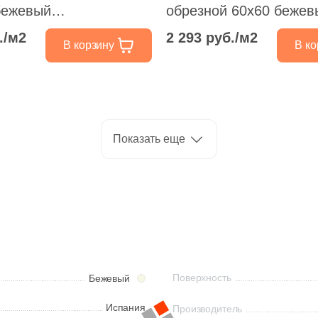
бежевый
обрезной 60x60 бежев
ованный под камень
лаппатированный под
./м2
2 293 руб./м2
В корзину
В ко
Показать еще
Поверхность
Бежевый
Испания
Производитель