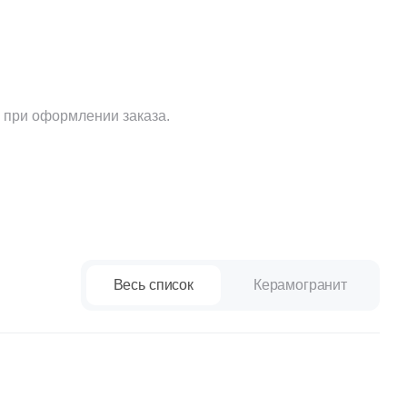
Ваше имя
Телефон
 при оформлении заказа.
E-mail
Весь список
Керамогранит
Комментарий