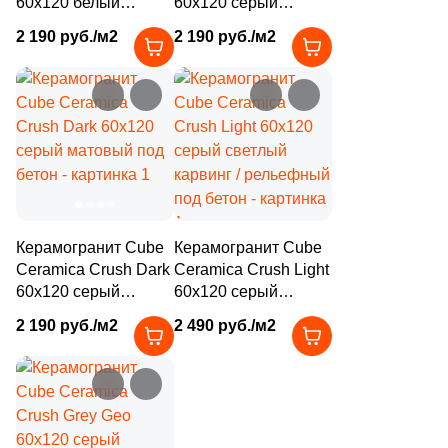
60x120 белый
60x120 серый
4
Diart (
)
матовый под бетон
светлый матовый
2 190 руб./м2
2 190 руб./м2
под бетон
61
Dogma (
)
5
Domino (
)
62
DualGres (
)
64
Duna (
)
82
Dune (
)
21
Durstone (
)
Керамогранит Cube
Керамогранит Cube
Ceramica Crush Dark
Ceramica Crush Light
5
EM-TILE (
)
60x120 серый
60x120 серый
матовый под бетон
светлый карвинг /
669
ESTIMA (
)
2 190 руб./м2
2 490 руб./м2
рельефный под
бетон
33
Ecoceramic (
)
6
Edilcuoghi Edilgres (
)
149
Edimax Ceramiche Astor (
)