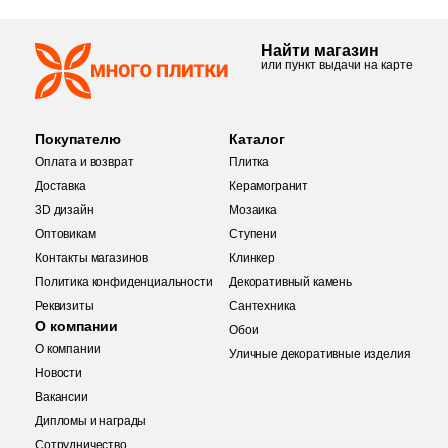
69
Etile (
)
Найти магазин
или пункт выдачи на карте
66
Etili Seramik (
)
420
Eurotile Ceramica (
)
Покупателю
Каталог
51
Evolution Ceramic (
)
Оплата и возврат
Плитка
83
Exagres (
)
Доставка
Керамогранит
3D дизайн
Мозаика
42
Exterior Ceramica (
)
Оптовикам
Ступени
Контакты магазинов
Клинкер
46
FMAX (
)
Политика конфиденциальности
Декоративный камень
57
Fakhar (
)
Реквизиты
Сантехника
О компании
Обои
Купить в 1 клик
119
Fanal (
)
О компании
Уличные декоративные изделия
Новости
208
Fap Ceramiche (
)
Вакансии
43
Favania (
)
Дипломы и награды
Количество
Сотрудничество