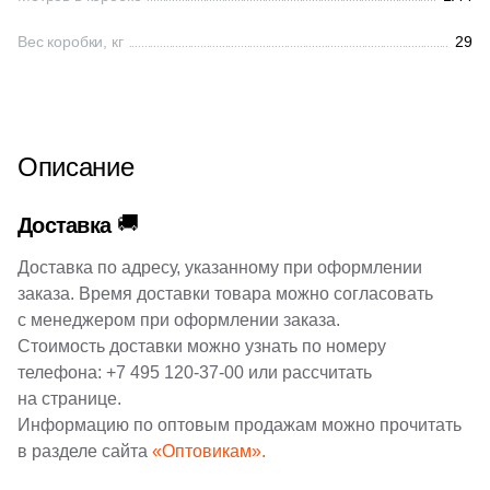
38
Cerrad (
)
Вес коробки, кг
6
29
Cicogres (
)
103
Cifre (
)
34
Cl Ker (
)
Описание
3
Click Ceramica (
)
23
Codicer (
)
🚚
Доставка
5
Coem Ceramiche (
)
Доставка по адресу, указанному при оформлении
216
Coliseum (
)
заказа. Время доставки товара можно согласовать
с менеджером при оформлении заказа.
83
Colorker (
)
Стоимость доставки можно узнать по номеру
телефона:
+7 495 120-37-00
или рассчитать
87
Colortile (
)
на странице.
18
Concor (
)
Информацию по оптовым продажам можно прочитать
в разделе сайта
«Оптовикам».
2
Cotto Petrus (
)