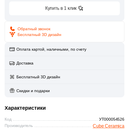
Глазурованная глянцевая
86
Купить в 1 клик
Alpas Euro (
)
Глазурованная матовая
27
Altacera (
)
Обратный звонок
1
Amadis (
)
Бесплатный 3D дизайн
Лаппатированная
5
Anka Seramic (
)
Оплата картой, наличными, по счету
Полированная
23
Antica Ceramica Rubiera (
)
49
Aparici (
Доставка
)
Цвет
45
Apavisa (
)
Бесплатный 3D дизайн
Белая
195
Arcadia Ceramica (
)
Скидки и подарки
89
Arcana Ceramica (
)
Бежевая
672
Arch Skin (
)
Характеристики
Серая
98
Argenta (
)
Код
УТ000054526
Производитель
Cube Ceramica
34
Ariana (
)