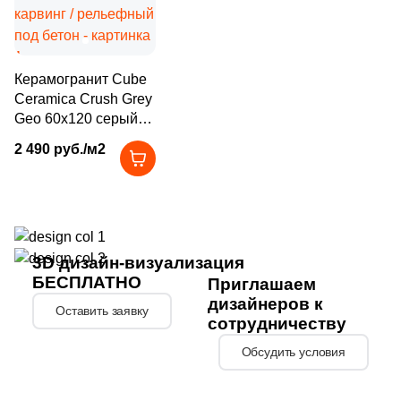
3
Eefa Ceram (
)
99
El Molino (
)
Керамогранит Cube
40
Elios Ceramica (
)
Ceramica Crush Grey
Geo 60x120 серый
24
Emigres (
)
карвинг / рельефный
2 490 руб./м2
под бетон
27
Emil Ceramica (
)
34
Emotion Ceramics (
)
145
Energie Ker (
)
273
Ennface (
)
3D дизайн-визуализация
БЕСПЛАТНО
Приглашаем
485
Equipe (
)
дизайнеров к
Оставить заявку
сотрудничеству
18
Ermes Aurelia (
)
Обсудить условия
4
EspinasCeram (
)
24
Eternal (
)