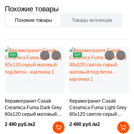
Бетон
2
Atrivm (
)
Похожие товары
31
Ava La Fabbrica (
)
Похожие товары
Товары коллекции
Размер, см
22
Avroria (
)
20x20
44
Azori (
)
90
Azteca (
)
20x40
ХИТ
ХИТ
151
Azulejos Benadresa (
)
40x80
2
Azulejos Borja (
)
21
Azulev (
)
30x60
13
Azuliber (
)
Керамогранит Casati
Керамогранит Casati
60x60
5
Azulindus&Marti (
)
Ceramica Fuma Dark Grey
Ceramica Fuma Light Grey
60x120 серый матовый
60x120 светло-серый
8
Azuvi (
)
60x120
под бетон
матовый под бетон
2 490 руб./м2
2 490 руб./м2
590
Baldocer (
)