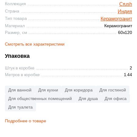
Синяя и голубая
Коллекция
Crush
Страна
365
Ariostea (
)
Индия
Тип товара
Керамогранит
Коричневая
27
Arklam (
)
Материал
Керамогранит
Размер, см
60x120
16
Armano (
)
Черная
Смотреть все характеристики
3
Art Ceramic (
)
Упаковка
Тема (рисунок на плитке)
69
Art&Natura Ceramica (
)
Штук в коробке
2
Моноколор
341
Artcer (
)
Метров в коробке
1.44
4
Artecera (
)
Дерево
Для ванной
Для кухни
Для коридора
Для гостиной
115
Ascale (
)
Для общественных помещений
Для душа
Для офиса
Мрамор
56
Ascot Ceramiche (
)
Для туалета
1
Atlantic Tiles (
)
Подробнее о товаре
Камень
2063
Atlas Concorde (Italy) (
)