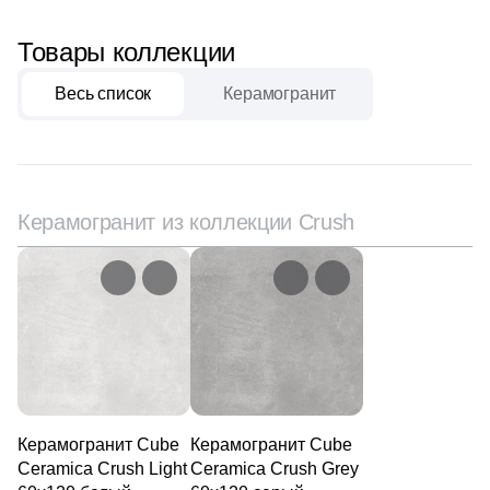
111
Creanza (
)
Товары коллекции
20
Cristacer (
)
56
Cube Ceramica (
)
Весь список
Керамогранит
59
DEL CONCA (
)
86
DNA Tiles (
)
2
DVOMO (
)
Керамогранит из коллекции Crush
116
Dado Ceramica (
)
47
Dako (
)
25
DeShun Ceramics (
)
16
Decocer (
)
57
Decovita (
)
Керамогранит Cube
Керамогранит Cube
302
Delacora (
)
Ceramica Crush Light
Ceramica Crush Grey