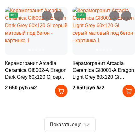
Производитель
114
Basconi Home (
)
ХИТ
ХИТ
5
Best Ceramic (
)
Kerama Marazzi
18
Best Point Ceramics (
)
Laparet
15
Bestile (
)
8
Bien Seramik (
)
Altacera
Керамогранит Arcadia
Керамогранит Arcadia
35
Bluezone (
)
Alma Ceramica
Ceramica GI8002-A Eragon
Ceramica GI8001-A Eragon
2
Blv Outdoor (
)
Dark Grey 60x120 Gi серый
Light Grey 60x120 Gi
матовый под бетон
серый матовый под бетон
2 650 руб./м2
10
2 650 руб./м2
Bode (
)
Delacora
39
Bonaparte (
)
New Trend
56
Bonton Ceramica (
)
14
Bottega (
)
Показать еще
Страна
34
Bottega Ceramica (
)
Россия