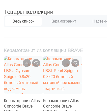
111
Creanza (
)
Товары коллекции
20
Cristacer (
)
56
Cube Ceramica (
)
Весь список
Керамогранит
Настенная
59
DEL CONCA (
)
86
DNA Tiles (
)
2
DVOMO (
)
Керамогранит из коллекции BRAVE
116
Dado Ceramica (
)
47
Dako (
)
25
DeShun Ceramics (
)
16
Decocer (
)
57
Decovita (
)
Керамогранит Atlas
Керамогранит Atlas
302
Delacora (
)
Concorde Brave
Concorde Brave