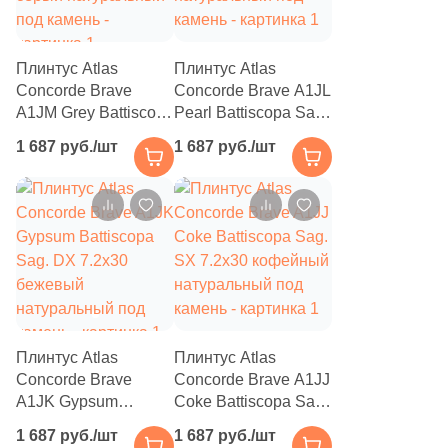
301
Leonardo (
)
11
Leopard (
)
Плинтус Atlas
Плинтус Atlas
660
Living Ceramics (
)
Concorde Brave
Concorde Brave A1JL
A1JM Grey Battiscopa
Pearl Battiscopa Sag.
1
Lotus (
)
Sag. DX 7.2х30
DX 7.2х30 бежевый
1 687 руб./шт
1 687 руб./шт
серый натуральный
натуральный под
40
Love Ceramic Tiles (
)
под камень
камень
10
M Angelo Ceramica (
)
8
MEI (
)
29
MGM Ceramiche (
)
372
Maimoon Ceramica (
)
149
Mainzu (
)
Плинтус Atlas
Плинтус Atlas
Concorde Brave
Concorde Brave A1JJ
12
Majorca Tiffany (
)
A1JK Gypsum
Coke Battiscopa Sag.
Battiscopa Sag. DX
SX 7.2х30 кофейный
101
Marble Mosaic (
)
1 687 руб./шт
1 687 руб./шт
7.2х30 бежевый
натуральный под