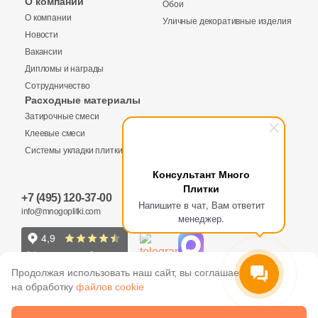
О компании
Обои
221
Simpolo (
)
Купить в 1 клик
О компании
Уличные декоративные изделия
49
Sina Tile (
)
Новости
Вакансии
5
Sinfonia Ceramicas (
)
Дипломы и награды
Количество
Сотрудничество
31
Smile Tile (
)
Заявка на бесплатный 3D дизайн
Расходные материалы
40
Sol (
)
Затирочные смеси
Обратная связь
Клеевые смеси
256
Staro (
)
Системы укладки плитки
2
м
шт
упак
57
Staro Slim (
)
Ваше имя
Консультант Много
Плитки
30
Starowood (
)
+7 (495) 120-37-00
Ваше имя
Напишите в чат, Вам ответит
info@mnogoplitki.com
9 695 руб.
Общая стоимость
менеджер.
26
Stiles Ceramic (
)
Телефон
6
Stynul (
)
Телефон
15 000₽
Продолжая использовать наш сайт, вы соглашаетесь
Минимальная сумма заказа
96
Supergres (
)
на обработку
файлов cookie
E-Mail
1
TERRAGRES (
)
Ваше имя