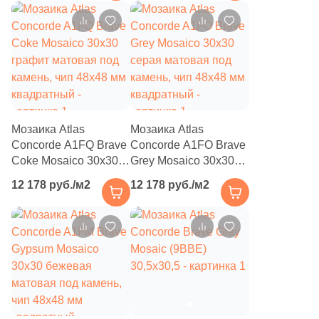
камень
153
Infinity Ceramica (
)
101
Inter Gres (
)
24
Isla (
)
15
Itaca (
)
204
Italgraniti (
)
Мозаика Atlas
Мозаика Atlas
Concorde A1FQ Brave
Concorde A1FO Brave
46
Italica Tiles (
)
Coke Mosaico 30x30
Grey Mosaico 30x30
графит матовая под
серая матовая под
892
Italon (Италон) (
)
12 178 руб./м2
12 178 руб./м2
камень, чип 48х48 мм
камень, чип 48х48 мм
квадратный
квадратный
37
Jano Tiles (
)
21
Janye Slab (
)
13
KRONOS (
)
71
Keope (
)
112
Keraben (
)