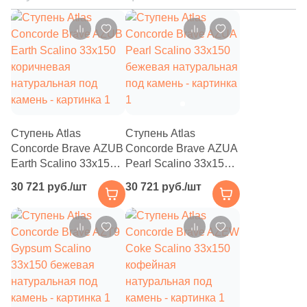
104
Motto Ceramic (
)
7
Mozart (
)
95
Museum (
)
5
Mutina (
)
23
Mykonos (
)
Ступень Atlas
Ступень Atlas
Concorde Brave AZUB
Concorde Brave AZUA
6
NABEL (
)
Earth Scalino 33x150
Pearl Scalino 33x150
8
NATUCER (
)
коричневая
бежевая натуральная
30 721 руб./шт
30 721 руб./шт
натуральная под
под камень
3
NAZ Ceram (
)
камень
28
NS Ceramic (
)
296
NT Ceramic (
)
7
Naeen Tile (
)
15
Nanda Tiles (
)