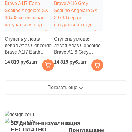
9
Rino Seramik (
)
10
Roberto Cavalli (
)
40
Roca (
)
Ступень угловая
Ступень угловая
39
Rocersa (
)
левая Atlas Concorde
левая Atlas Concorde
Brave A1I7 Earth
Brave A1I6 Grey
7
Roka Ceram (
)
Scalino Angolare SX
Scalino Angolare SX
14 819 руб./шт
14 819 руб./шт
33х33 коричневая
27
33х33 серая
Romario Ceramics (
)
натуральная под
натуральная под
148
Rondine (
)
камень
камень
1
Показать еще
Royal Tile (
)
72
Royce (
)
9
SERAMIKSAN (
)
8
SERANIT (
)
3D дизайн-визуализация
БЕСПЛАТНО
Приглашаем