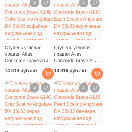
24
Piemme Ceramiche (
)
146
Piemme Valentino (
)
95
Pieza Ceramica (
)
99
Planet Ceramics (
)
Ступень угловая
Ступень угловая
2
Polo Gres (
)
правая Atlas
правая Atlas
63
Porcelanicos HDC (
)
Concorde Brave A1JE
Concorde Brave A1JD
Coke Scalino Angolare
Earth Scalino Angolare
14 819 руб./шт
14 819 руб./шт
58
Porcelanite Dos (
)
DX 33х33 кофейная
DX 33х33 коричневая
натуральная под
натуральная под
225
Porcelanosa (
)
камень
камень
4
Porsixty (
)
10
Premium GT (
)
397
Primavera (
)
195
Prissmacer (
)