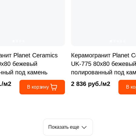
нит Рlanet Сeramics
Керамогранит Рlanet С
0x80 бежевый
UK-775 80x80 бежевы
нный под камень
полированный под ка
./м2
2 836 руб./м2
В корзину
В ко
Показать еще