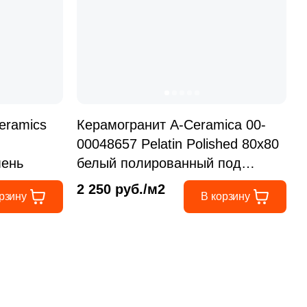
Общая стоимость
Минимальная сумма заказа
eramics
Керамогранит A-Ceramica 00-
й
00048657 Pelatin Polished 80x80
мень
белый полированный под
камень / мрамор
2 250 руб./м2
рзину
В корзину