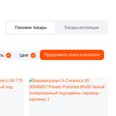
paret
Италия
Китай
Россия
Похожие товары
Товары коллекции
Продолжить поиск в каталоге
ть
Цвет
40
65