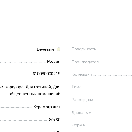
Поверхность
Бежевый
Россия
Производитель
610080000219
Коллекция
ля коридора,
Для гостиной,
Для
Тема
общественных помещений
Размер, см
Керамогранит
Длина, мм
80x80
Форма