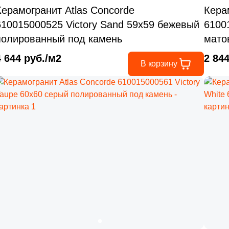
Керамогранит Atlas Concorde
Кера
610015000525 Victory Sand 59x59 бежевый
6100
полированный под камень
мато
4 644 руб./м2
2 84
В корзину