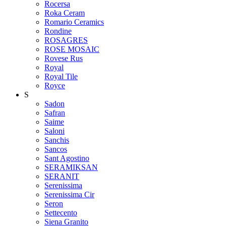
Rocersa
Roka Ceram
Romario Ceramics
Rondine
ROSAGRES
ROSE MOSAIC
Rovese Rus
Royal
Royal Tile
Royce
S
Sadon
Safran
Saime
Saloni
Sanchis
Sancos
Sant Agostino
SERAMIKSAN
SERANIT
Serenissima
Serenissima Cir
Seron
Settecento
Siena Granito