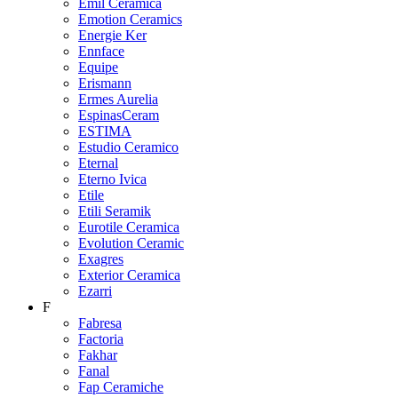
Emil Ceramica
Emotion Ceramics
Energie Ker
Ennface
Equipe
Erismann
Ermes Aurelia
EspinasCeram
ESTIMA
Estudio Ceramico
Eternal
Eterno Ivica
Etile
Etili Seramik
Eurotile Ceramica
Evolution Ceramic
Exagres
Exterior Ceramica
Ezarri
F
Fabresa
Factoria
Fakhar
Fanal
Fap Ceramiche