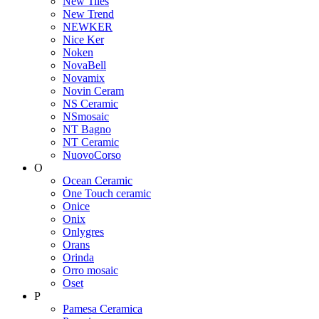
New Tiles
New Trend
NEWKER
Nice Ker
Noken
NovaBell
Novamix
Novin Ceram
NS Ceramic
NSmosaic
NT Bagno
NT Ceramic
NuovoCorso
O
Ocean Ceramic
One Touch ceramic
Onice
Onix
Onlygres
Orans
Orinda
Orro mosaic
Oset
P
Pamesa Ceramica