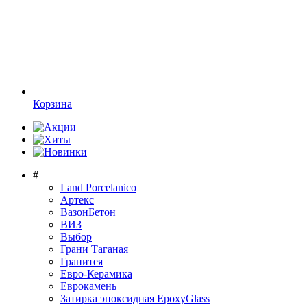
Корзина
#
Land Porcelanico
Артекс
ВазонБетон
ВИЗ
Выбор
Грани Таганая
Гранитея
Евро-Керамика
Еврокамень
Затирка эпоксидная EpoxyGlass