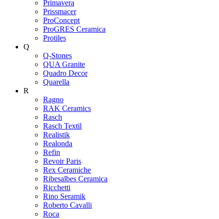
Primavera
Prissmacer
ProConcept
ProGRES Ceramica
Protiles
Q
Q-Stones
QUA Granite
Quadro Decor
Quarella
R
Ragno
RAK Ceramics
Rasch
Rasch Textil
Realistik
Realonda
Refin
Revoir Paris
Rex Ceramiche
Ribesalbes Ceramica
Ricchetti
Rino Seramik
Roberto Cavalli
Roca