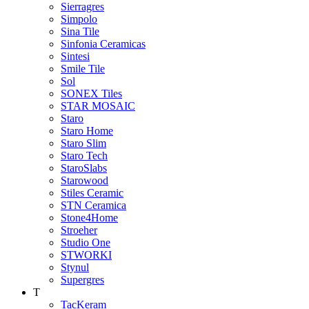
Sierragres
Simpolo
Sina Tile
Sinfonia Ceramicas
Sintesi
Smile Tile
Sol
SONEX Tiles
STAR MOSAIC
Staro
Staro Home
Staro Slim
Staro Tech
StaroSlabs
Starowood
Stiles Ceramic
STN Ceramica
Stone4Home
Stroeher
Studio One
STWORKI
Stynul
Supergres
T
TacKeram