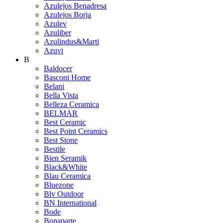
Azulejos Benadresa
Azulejos Borja
Azulev
Azuliber
Azulindus&Marti
Azuvi
B
Baldocer
Basconi Home
Belani
Bella Vista
Belleza Ceramica
BELMAR
Best Ceramic
Best Point Ceramics
Best Stone
Bestile
Bien Seramik
Black&White
Blau Ceramica
Bluezone
Blv Outdoor
BN International
Bode
Bonaparte