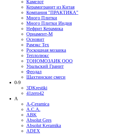
Камелот
Керамогранит из Китая
Компания "ПРАКТИКА"
Много Плитки
Много Плитки Индия
Нефрит Керамика
Орнамент-М
Основит
Рамэкс Тех
Роскошная мозаика
Теплолюкс
ТОНОМОЗАИК ООО
Уральский Гранит
Феодал
Шахтинские смеси
0-9
3DKrestiki
41zero42
A
A-Ceramica
A.C.A.
ABK
Absolut Gres
Absolut Keramika
ADEX