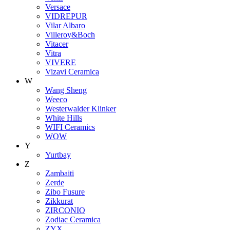
Versace
VIDREPUR
Vilar Albaro
Villeroy&Boch
Vitacer
Vitra
VIVERE
Vizavi Ceramica
W
Wang Sheng
Weeco
Westerwalder Klinker
White Hills
WIFI Ceramics
WOW
Y
Yurtbay
Z
Zambaiti
Zerde
Zibo Fusure
Zikkurat
ZIRCONIO
Zodiac Ceramica
ZYX