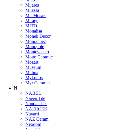
Mijares
Milassa
Mir Mosaic
Mirage
MITO
Monalisa
Moneli Decor
Monocibec
Monopole
Monteveccio
Motto Ceramic
Mozart
Museum
Mutina
Mykonos
Myr Ceramica
N
NABEL
Naeen Tile
Nanda Tiles
NATUCER
Navarti
NAZ Ceram
Neodom