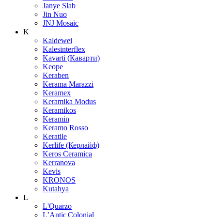
Janye Slab
Jin Nuo
JNJ Mosaic
K
Kaldewei
Kalesinterflex
Kavarti (Каварти)
Keope
Keraben
Kerama Marazzi
Keramex
Keramika Modus
Keramikos
Keramin
Keramo Rosso
Keratile
Kerlife (Керлайф)
Keros Ceramica
Kerranova
Kevis
KRONOS
Kutahya
L
L'Quarzo
L’Antic Colonial