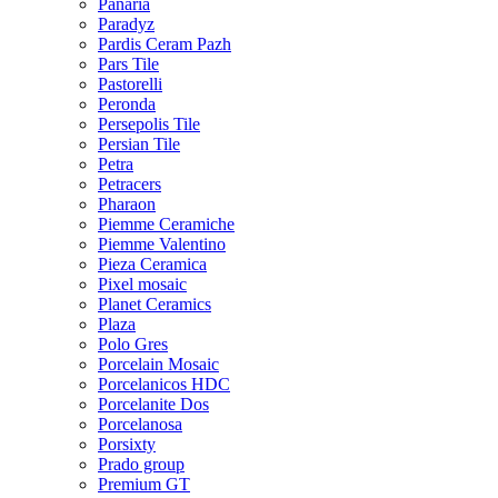
Panaria
Paradyz
Pardis Ceram Pazh
Pars Tile
Pastorelli
Peronda
Persepolis Tile
Persian Tile
Petra
Petracers
Pharaon
Piemme Ceramiche
Piemme Valentino
Pieza Ceramica
Pixel mosaic
Planet Ceramics
Plaza
Polo Gres
Porcelain Mosaic
Porcelanicos HDC
Porcelanite Dos
Porcelanosa
Porsixty
Prado group
Premium GT