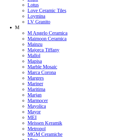
Lotus
Love Ceramic Tiles
Loymina
LV Granito
M
M Angelo Ceramica
Maimoon Ceramica
Mainzu
Majorca Tiffany
Mallol
Mapisa
Marble Mosaic
Marca Corona
Margres
Mariner
Maritima
Marjan
Marmocer
Mayolica
Mayor
MEI
Meissen Keramik
Metropol
MGM Ceramiche
Mico