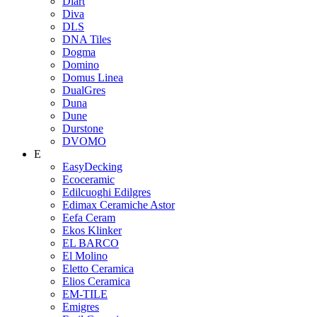
Diart
Diva
DLS
DNA Tiles
Dogma
Domino
Domus Linea
DualGres
Duna
Dune
Durstone
DVOMO
E
EasyDecking
Ecoceramic
Edilcuoghi Edilgres
Edimax Ceramiche Astor
Eefa Ceram
Ekos Klinker
EL BARCO
El Molino
Eletto Ceramica
Elios Ceramica
EM-TILE
Emigres