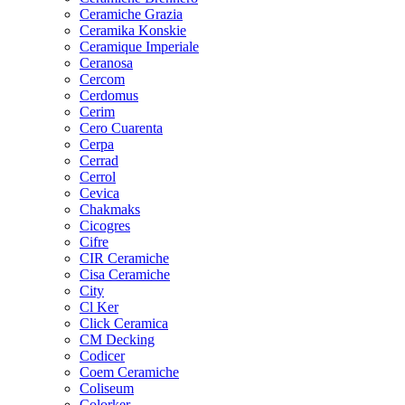
Ceramiche Grazia
Ceramika Konskie
Ceramique Imperiale
Ceranosa
Cercom
Cerdomus
Cerim
Cero Cuarenta
Cerpa
Cerrad
Cerrol
Cevica
Chakmaks
Cicogres
Cifre
CIR Ceramiche
Cisa Ceramiche
City
Cl Ker
Click Ceramica
CM Decking
Codicer
Coem Ceramiche
Coliseum
Colorker