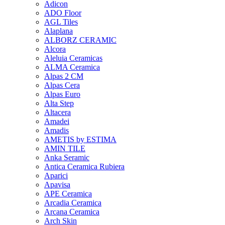
Adicon
ADO Floor
AGL Tiles
Alaplana
ALBORZ CERAMIC
Alcora
Aleluia Ceramicas
ALMA Ceramica
Alpas 2 CM
Alpas Cera
Alpas Euro
Alta Step
Altacera
Amadei
Amadis
AMETIS by ESTIMA
AMIN TILE
Anka Seramic
Antica Ceramica Rubiera
Aparici
Apavisa
APE Ceramica
Arcadia Ceramica
Arcana Ceramica
Arch Skin