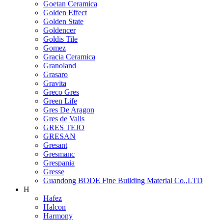
Goetan Ceramica
Golden Effect
Golden State
Goldencer
Goldis Tile
Gomez
Gracia Ceramica
Granoland
Grasaro
Gravita
Greco Gres
Green Life
Gres De Aragon
Gres de Valls
GRES TEJO
GRESAN
Gresant
Gresmanc
Grespania
Gresse
Guandong BODE Fine Building Material Co.,LTD
H
Hafez
Halcon
Harmony