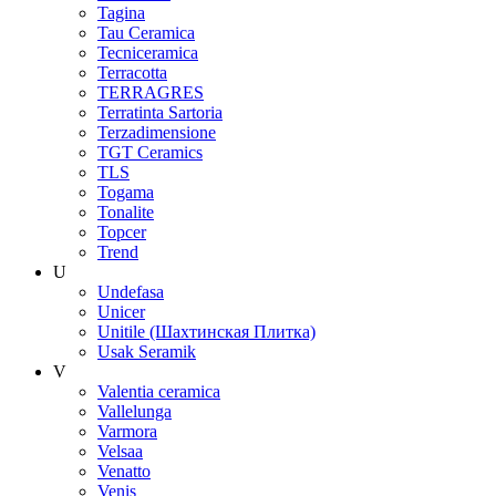
Tagina
Tau Ceramica
Tecniceramica
Terracotta
TERRAGRES
Terratinta Sartoria
Terzadimensione
TGT Ceramics
TLS
Togama
Tonalite
Topcer
Trend
U
Undefasa
Unicer
Unitile (Шахтинская Плитка)
Usak Seramik
V
Valentia ceramica
Vallelunga
Varmora
Velsaa
Venatto
Venis