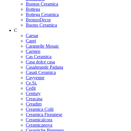
Bonton Ceramica
Bottega
Bottega Ceramica
BronzoDecor
Buono Ceramica
C
Caesar
Capri
Caramelle Mosaic
Carmen
Cas Ceramica
Casa dolce casa
Casalgrande Padana
Casati Ceramica
Cayyenne
Ce.Si.
Cedit
Century
Ceracasa
Ceradim
Ceramica Colli
Ceramica Fioranese
Ceramicalcora
Ceramicanova
Ceramiche Brennero