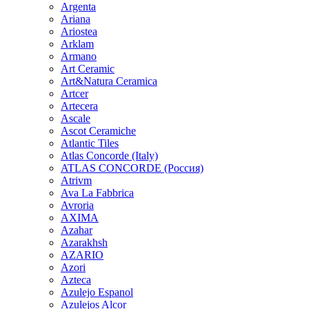
Argenta
Ariana
Ariostea
Arklam
Armano
Art Ceramic
Art&Natura Ceramica
Artcer
Artecera
Ascale
Ascot Ceramiche
Atlantic Tiles
Atlas Concorde (Italy)
ATLAS CONCORDE (Россия)
Atrivm
Ava La Fabbrica
Avroria
AXIMA
Azahar
Azarakhsh
AZARIO
Azori
Azteca
Azulejo Espanol
Azulejos Alcor