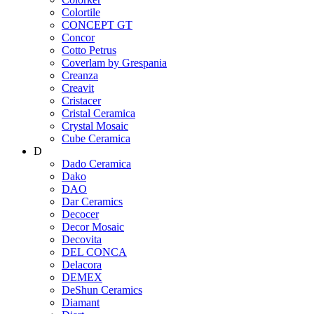
Colortile
CONCEPT GT
Concor
Cotto Petrus
Coverlam by Grespania
Creanza
Creavit
Cristacer
Cristal Ceramica
Crystal Mosaic
Cube Ceramica
D
Dado Ceramica
Dako
DAO
Dar Ceramics
Decocer
Decor Mosaic
Decovita
DEL CONCA
Delacora
DEMEX
DeShun Ceramics
Diamant