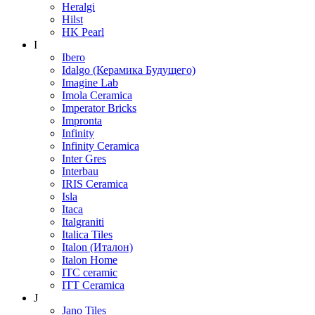
Heralgi
Hilst
HK Pearl
I
Ibero
Idalgo (Керамика Будущего)
Imagine Lab
Imola Ceramica
Imperator Bricks
Impronta
Infinity
Infinity Ceramica
Inter Gres
Interbau
IRIS Ceramica
Isla
Itaca
Italgraniti
Italica Tiles
Italon (Италон)
Italon Home
ITC ceramic
ITT Ceramica
J
Jano Tiles