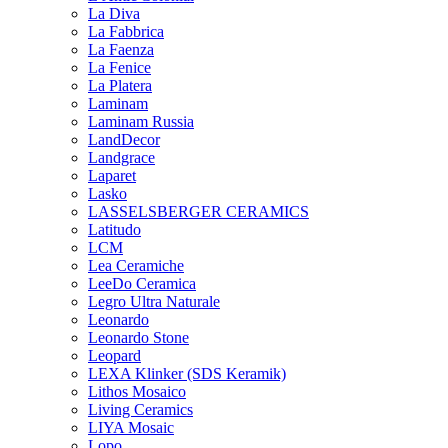
La Diva
La Fabbrica
La Faenza
La Fenice
La Platera
Laminam
Laminam Russia
LandDecor
Landgrace
Laparet
Lasko
LASSELSBERGER CERAMICS
Latitudo
LCM
Lea Ceramiche
LeeDo Ceramica
Legro Ultra Naturale
Leonardo
Leonardo Stone
Leopard
LEXA Klinker (SDS Keramik)
Lithos Mosaico
Living Ceramics
LIYA Mosaic
Lopo