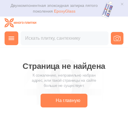
Двухкомпонентная эпоксидная затирка пятого
Для помещения
Плитка
поколения
EpoxyGlass
Для ванной
Керамогранит
Каталог
Для кухни
Мозаика
3D дизайн
Для кафе
Ступени
Доставка
Страница не найдена
Для офиса
Клинкер
Оплата и возврат
К сожалению, неправильно набран
адрес, или такой страницы на сайте
Для улицы
больше не существует.
Декоративный камень
Контакты магазинов
На главную
Назначение плитки
Напольные покрытия
О компании
Настенная
Новости
Сантехника