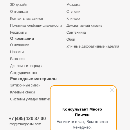
Синяя и голубая
3D дизайн
Мозаика
Оптовикам
Ступени
Коричневая
Контакты магазинов
Клинкер
Политика конфиденциальности
Декоративный камень
Реквизиты
Сантехника
Черная
О компании
Обои
О компании
Уличные декоративные изделия
Новости
Тема (рисунок на плитке)
Вакансии
Моноколор
Дипломы и награды
Сотрудничество
Расходные материалы
Дерево
Затирочные смеси
Клеевые смеси
Мрамор
Системы укладки плитки
Консультант Много
Плитки
Камень
+7 (495) 120-37-00
Напишите в чат, Вам ответит
info@mnogoplitki.com
менеджер.