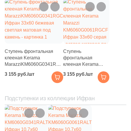
12
Villeroy&Boch (
)
27
Vitra (
)
6
WOW (
)
2
ZYX (
)
91
Нефрит Керамика (
)
Ступень фронтальная
Ступень
клееная Kerama
фронтальная
Тема
MarazziKM6060G0341RGCF
клееная Kerama
Ифран 33x60 бежевая
Marazzi
486
Геометрия (
)
3 155 руб./шт
3 155 руб./шт
светлая матовая под
KM6060G0061RGCF
423
Мрамор (
)
камень
Ифран 33x60 серая
светлая матовая под
8
3D мозаика (
)
камень
Подступенки из коллекции Ифран
48
3D узор (
)
1
Diamond (
)
15
Абстракция (
)