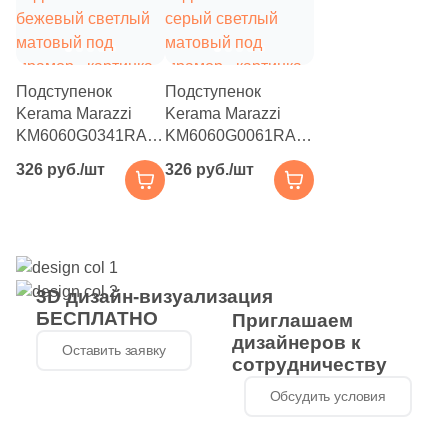
43
Античность (
)
8
Арт (
)
Подступенок
Подступенок
378
Бетон (
)
Kerama Marazzi
Kerama Marazzi
KM6060G0341RALT
KM6060G0061RALT
1
Бусины (
)
Ифран 10.7x60
Ифран 10.7x60
326 руб./шт
326 руб./шт
52
Волнистая (
)
бежевый светлый
серый светлый
матовый под
матовый под
8
Гранит (
)
мрамор
мрамор
172
Дерево (
)
58
Животные (
)
3D дизайн-визуализация
БЕСПЛАТНО
Приглашаем
219
Изображения (
)
дизайнеров к
Оставить заявку
сотрудничеству
730
Камень (
)
Обсудить условия
22
Кирпич (
)
53
Классика (
)