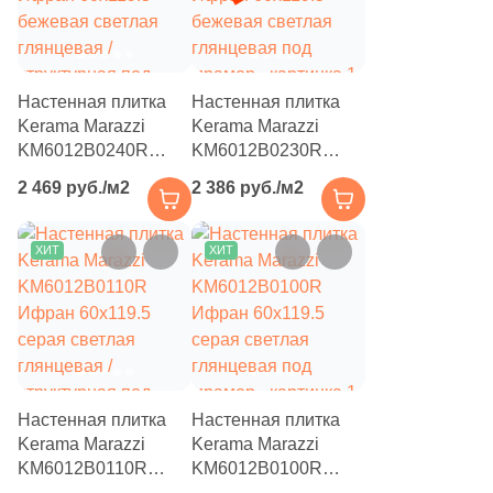
1
La Platera (
)
371
Laparet (
)
150
Living Ceramics (
)
Настенная плитка
Настенная плитка
Kerama Marazzi
Kerama Marazzi
7
Lotus (
)
KM6012B0240R
KM6012B0230R
Ифран 60x119.5
Ифран 60x119.5
5
MEI (
)
2 469 руб./м2
2 386 руб./м2
бежевая светлая
бежевая светлая
61
Mainzu (
)
глянцевая /
глянцевая под
структурная под
мрамор
ХИТ
ХИТ
6
Mallol (
)
мрамор
1
Marble Mosaic (
)
20
Marca Corona (
)
2
Marmocer (
)
Настенная плитка
Настенная плитка
5
Mayolica (
)
Kerama Marazzi
Kerama Marazzi
KM6012B0110R
KM6012B0100R
7
Metropol (
)
Ифран 60x119.5
Ифран 60x119.5