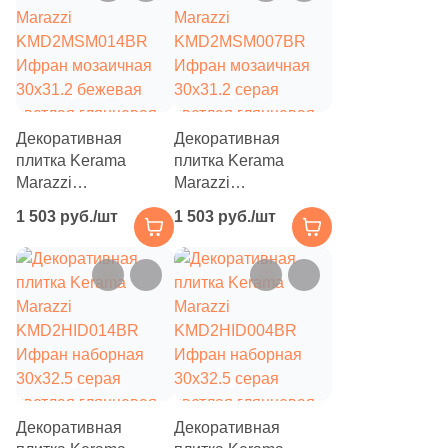
мрамор / с
мрамор / с
2
Pardis Ceram Pazh (
)
орнаментом
орнаментом
18
Peronda (
)
21
Petracers (
)
Декоративная
14
Декоративная
Plaza (
)
плитка Kerama
плитка Kerama
7
Porcelanite Dos (
)
Marazzi
Marazzi
KMD2MSM014BR
KMD2MSM007BR
2
Porcelanosa (
)
1 503 руб./шт
1 503 руб./шт
Ифран мозаичная
Ифран мозаичная
30x31.2 бежевая
30x31.2 серая
40
Primavera (
)
светлая глянцевая
светлая глянцевая
8
Prissmacer (
)
под мрамор /
под мрамор /
геометрия
геометрия
6
Ragno (
)
1
Realonda (
)
25
Ribesalbes Ceramica (
)
Декоративная
Декоративная
2
Roca (
)