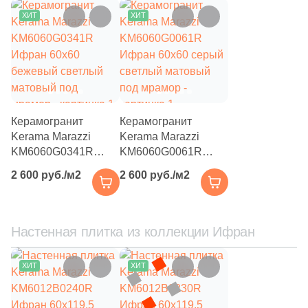
9
Italgraniti (
)
ХИТ
ХИТ
243
Italon (Италон) (
)
3
Keraben (
)
1688
Kerama Marazzi (
)
4
Keramika Modus (
)
Керамогранит
Керамогранит
30
Keramin (
)
Kerama Marazzi
Kerama Marazzi
KM6060G0341R
KM6060G0061R
3
Keratile (
)
Ифран 60x60
Ифран 60x60 серый
2 600 руб./м2
2 600 руб./м2
бежевый светлый
светлый матовый
71
Kerlife (Керлайф) (
)
матовый под
под мрамор
7
Keros Ceramica (
)
мрамор
Настенная плитка из коллекции Ифран
9
Kerranova (
)
146
LASSELSBERGER CERAMICS (
)
ХИТ
ХИТ
11
La Fenice (
)