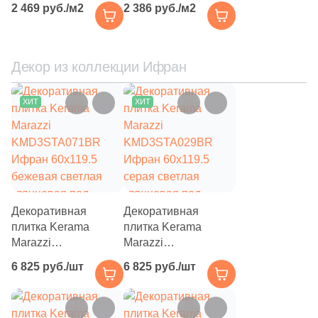
2 469 руб./м2
2 386 руб./м2
6
Mico (
)
серая светлая
серая светлая
глянцевая /
глянцевая под
10
Moneli Decor (
)
структурная под
мрамор
мрамор
Декор из коллекции Ифран
68
Monopole (
)
41
Motto Ceramic (
)
ХИТ
ХИТ
2
Museum (
)
2
Myr Ceramica (
)
3
NSmosaic (
)
15
Navarti (
)
Декоративная
Декоративная
плитка Kerama
плитка Kerama
17
New Trend (
)
Marazzi
Marazzi
2
NovaBell (
)
KMD3STA071BR
KMD3STA029BR
6 825 руб./шт
6 825 руб./шт
Ифран 60x119.5
Ифран 60x119.5
37
Pamesa Ceramica (
)
бежевая светлая
серая светлая
глянцевая под
глянцевая под
19
Paradyz (
)