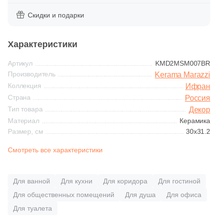
Синяя и голубая
Скидки и подарки
25
Ceramica Fioranese (
)
Коричневая
46
Ceramiche Brennero (
)
Характеристики
1
Ceramiche Grazia (
)
Черная
Артикул
KMD2MSM007BR
5
Ceramika Konskie (
)
Производитель
Kerama Marazzi
Коллекция
Ифран
Тема (рисунок на плитке)
14
Ceramique Imperiale (
)
Страна
Россия
Тип товара
Декор
Моноколор
1
Ceranosa (
)
Материал
Керамика
5
Cerdomus (
)
Размер, см
30x31.2
Дерево
1
Cerpa (
)
Смотреть все характеристики
Мрамор
38
Cifre (
)
Для ванной
Для кухни
Для коридора
Для гостиной
1
Click Ceramica (
)
Камень
Для общественных помещений
Для душа
Для офиса
4
Codicer (
)
Для туалета