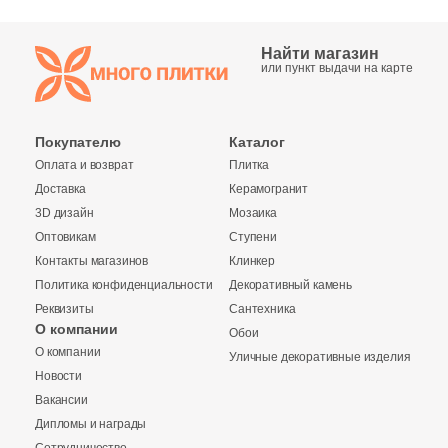
18
Кракелюр (
)
Найти магазин
или пункт выдачи на карте
98
Кухонная тематика (
)
34
Линии (
)
Покупателю
Каталог
73
Лофт (
)
Оплата и возврат
Плитка
70
Майолика (
)
Доставка
Керамогранит
3D дизайн
Мозаика
62
Металл (
)
Оптовикам
Ступени
408
Мозаика (
)
Контакты магазинов
Клинкер
Политика конфиденциальности
Декоративный камень
148
Моноколор (
)
Реквизиты
Сантехника
О компании
Обои
39
Морские мотивы (
)
О компании
Уличные декоративные изделия
Купить в 1 клик
2
Надписи (
)
Новости
Вакансии
112
Обои (
)
Дипломы и награды