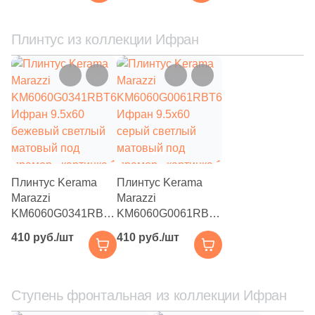
14
Sol (
)
глянцевый под
глянцевый под
мрамор / с
мрамор / с
1
Staro Slim (
)
орнаментом
орнаментом
Плинтус из коллекции Ифран
50
Stone4Home (
)
6
Stynul (
)
1
Tagina (
)
10
Tau Ceramica (
)
6
Terracotta (
)
Плинтус Kerama
Плинтус Kerama
17
Undefasa (
)
Marazzi
Marazzi
KM6060G0341RBT6
KM6060G0061RBT6
12
Unicer (
)
Ифран 9.5x60
Ифран 9.5x60
410 руб./шт
410 руб./шт
12
Unitile (Шахтинская Плитка) (
)
бежевый светлый
серый светлый
матовый под
матовый под
3
Vallelunga (
)
мрамор
мрамор
Ступень фронтальная из коллекции Ифран
5
Versace (
)