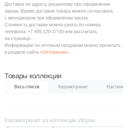
Доставка по адресу, указанному при оформлении
2
Goldencer (
)
заказа. Время доставки товара можно согласовать
Шестиугольная
с менеджером при оформлении заказа.
23
Gracia Ceramica (
)
Стоимость доставки можно узнать по номеру
2
Gresmanc (
)
Восьмиугольная
телефона:
+7 495 120-37-00
или рассчитать
на странице.
4
Grespania (
)
Информацию по оптовым продажам можно прочитать
Материал
в разделе сайта
4
«Оптовикам».
Halcon (
)
Керамическая
9
Heralgi (
)
3
ITT Ceramica (
)
Товары коллекции
Из керамогранита
113
Ibero (
)
Весь список
Керамогранит
Настенная
Из белой глины
1
Idalgo (Керамика Будущего) (
)
13
Imola Ceramica (
)
Из красной глины
1
Isla (
)
Керамогранит из коллекции Ифран