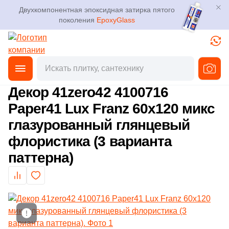
Двухкомпонентная эпоксидная затирка пятого
поколения
EpoxyGlass
Фильтры
Каталог
Плитка
Главная
Каталог
Товары
Декоративная плитка
от
3D дизайн
Керамогранит
Декор 41zero42 4100716
Производитель
Paper41 Lux Franz 60x120 микс
Доставка
Мозаика
глазурованный глянцевый
15
41zero42 (
)
Оплата и возврат
флористика (3 варианта
Ступени
7
A.C.A. (
)
паттерна)
Контакты магазинов
217
ABK (
)
Клинкер
19
ADEX (
)
О компании
Декоративный камень
6
ALBORZ CERAMIC (
)
Новости
Показать еще
230
ALMA Ceramica (
)
Напольные покрытия