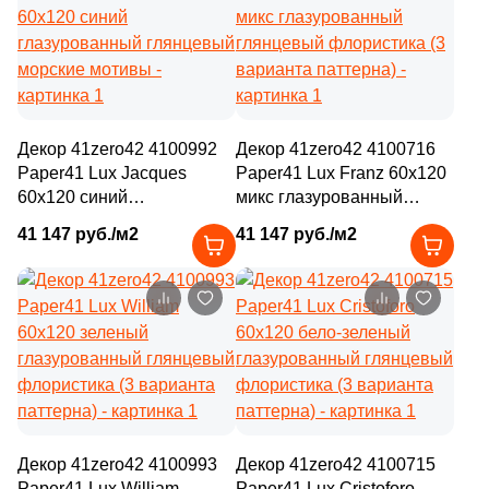
2
13x13 (
)
1
La Platera (
)
1
13.5x4.5 (
)
371
Laparet (
)
2
14x120 (
)
150
Living Ceramics (
)
1
14.9x30 (
)
7
Lotus (
)
Декор 41zero42 4100992
Декор 41zero42 4100716
2
14.5х14.5 (
)
Paper41 Lux Jacques
Paper41 Lux Franz 60x120
5
MEI (
)
60x120 синий
микс глазурованный
8
14x14 (
)
глазурованный глянцевый
61
глянцевый флористика (3
Mainzu (
)
41 147 руб./м2
41 147 руб./м2
морские мотивы
варианта паттерна)
3
14x10 (
)
6
Mallol (
)
6
14x34 (
)
1
Marble Mosaic (
)
1
14х14 (
)
20
Marca Corona (
)
1
14x28 (
)
2
Marmocer (
)
1
14.5x14.5 (
)
5
Mayolica (
)
6
14.8x14.8 (
)
Декор 41zero42 4100993
Декор 41zero42 4100715
7
Metropol (
)
Paper41 Lux William
Paper41 Lux Cristoforo