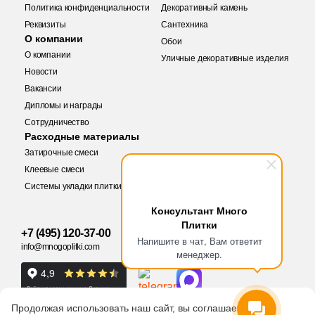
Политика конфиденциальности
Декоративный камень
5
20x23.1 (
)
Реквизиты
28
Сантехника
Rocersa (
)
О компании
Обои
37
20x10 (
)
5
Rovese Rus (
)
О компании
Уличные декоративные изделия
5
20.1х50.5 (
)
Новости
4
Royal (
)
Вакансии
3
20x23,1 (
)
11
STN Ceramica (
)
Дипломы и награды
Купить в 1 клик
Сотрудничество
5
20x160 (
)
Заявка на бесплатный 3D дизайн
8
Sadon (
)
Расходные материалы
30
20x80 (
)
Затирочные смеси
Обратная связь
8
Saloni (
)
Клеевые смеси
22
20x9.9 (
)
2
Sanchis (
)
Системы укладки плитки
Количество
5
20х23.1 (
)
Ваше имя
Консультант Много
2
Serenissima Cir (
)
Плитки
4
20х60 (
)
+7 (495) 120-37-00
Ваше имя
8
Siena Granito (
)
Напишите в чат, Вам ответит
info@mnogoplitki.com
менеджер.
1
20x9,9 (
)
3
Sina Tile (
)
Телефон
2
м
шт
упак
13
20.1x20.1 (
)
4
Smile Tile (
)
Телефон
Продолжая использовать наш сайт, вы соглашаетесь
1
20x23 (
)