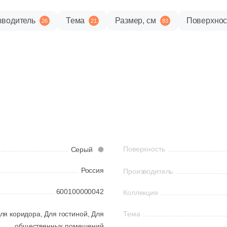
зводитель
Тема
Размер, см
Поверхнос
26
21
83
Поверхность
Серый
Россия
Производитель
600100000042
Коллекция
ля коридора,
Для гостиной,
Для
Тема
общественных помещений