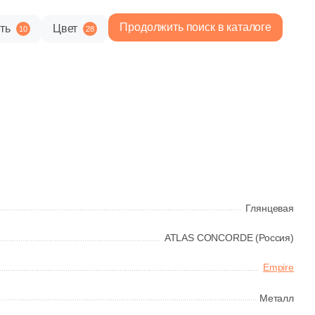
Продолжить поиск в каталоге
ть
Цвет
10
28
3 562 руб.
Общая стоимость
Минимальная сумма заказа
Глянцевая
ATLAS CONCORDE (Россия)
Empire
Металл