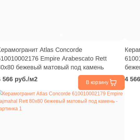
Керамогранит Atlas Concorde
Кера
610010002176 Empire Arabescato Rett
6100
80x80 бежевый матовый под камень
беже
4 566 руб./м2
4 56
В корзину