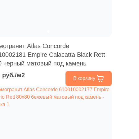
Ваше имя
Телефон
могранит Atlas Concorde
0002181 Empire Calacatta Black Rett
0 черный матовый под камень
E-mail
2 руб./м2
В корзину
Комментарий