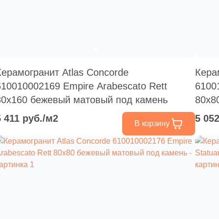
Керамогранит Atlas Concorde
Кера
610010002169 Empire Arabescato Rett
61001
80x160 бежевый матовый под камень
80x8
5 411 руб./м2
5 05
В корзину