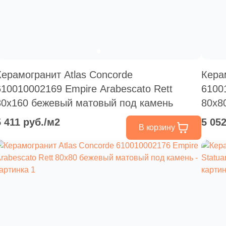
Керамогранит Atlas Concorde
Кера
610010002169 Empire Arabescato Rett
61001
80x160 бежевый матовый под камень
80x8
5 411 руб./м2
5 05
В корзину