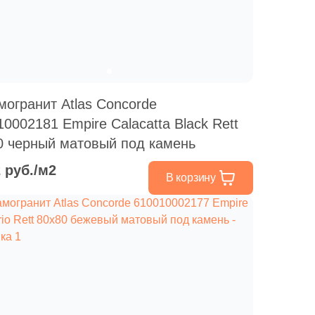
Ваше имя
Телефон
могранит Atlas Concorde
0002181 Empire Calacatta Black Rett
0 черный матовый под камень
E-mail
2 руб./м2
В корзину
Комментарий