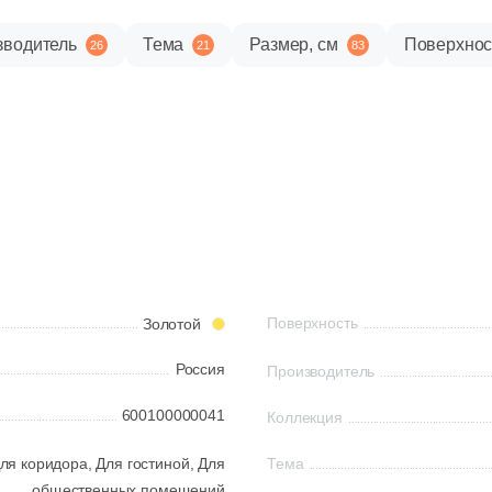
зводитель
Тема
Размер, см
Поверхнос
26
21
83
Поверхность
Золотой
Россия
Производитель
600100000041
Коллекция
ля коридора,
Для гостиной,
Для
Тема
общественных помещений