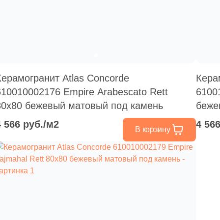
Керамогранит Atlas Concorde
Кера
610010002176 Empire Arabescato Rett
6100
80x80 бежевый матовый под камень
беже
4 566 руб./м2
4 56
В корзину