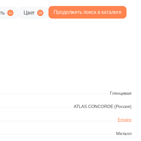
Продолжить поиск в каталоге
ть
Цвет
10
28
3 562 руб.
Общая стоимость
Минимальная сумма заказа
Глянцевая
ATLAS CONCORDE (Россия)
Empire
Металл