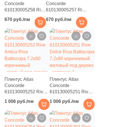
1
1.3x75 (
)
Concorde
Concorde
610130005258 Rive
610130005257 Rive
5
1.2x50 (
)
Bella Riva
Acqua Riva
670 руб./пм
670 руб./пм
Battiscopa 7.2x60
Battiscopa 7.2x60
2
1.5x120 (
)
коричневый
бежевый матовый
матовый под
16
под дерево
1x25 (
)
дерево
6
1.4x60 (
)
5
1x60 (
)
4
1.2x40 (
)
3
1.7x15 (
)
Плинтус Atlas
Плинтус Atlas
Concorde
Concorde
2
1x40 (
)
610130005252 Rive
610130005251 Rive
Antica Riva
Dolce Riva Battiscopa
5
1.2x60 (
)
1 006 руб./пм
1 006 руб./пм
Battiscopa 7.2x80
7.2x80 коричневый
2
1.2x74 (
)
коричневый
матовый под дерево
матовый под дерево
3
1.5x90 (
)