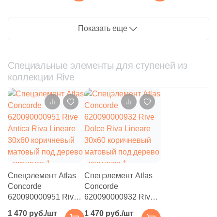
коричневая матовая
бежевая матовая под
под дерево
6
дерево
3x30 (
)
Показать еще
117
3x20 (
)
2
3.5x50 (
)
Специальные элементы для ступеней из
1
3х9.8 (
)
коллекции Rive
1
3x75 (
)
41
3x15 (
)
1
3.6x20 (
)
4
3.5x25 (
)
3
3.3x50 (
)
Спецэлемент Atlas
Спецэлемент Atlas
1
3.5x35 (
)
Concorde
Concorde
620090000951 Rive
1
620090000932 Rive
3.5x60 (
)
Antica Riva Lineare
Dolce Riva Lineare
1 470 руб./шт
1 470 руб./шт
4
3x3 (
)