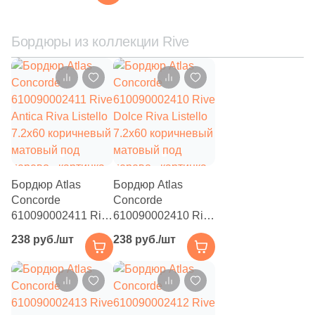
коричневая матовая
48
Классика (
)
под дерево / с
1
Кожа (
)
орнаментом
Бордюры из коллекции Rive
2
Кухонная тематика (
)
5
Линии (
)
18
Лофт (
)
19
Майолика (
)
162
Металл (
)
Бордюр Atlas
Бордюр Atlas
4
Метлахская (
)
Concorde
Concorde
610090002411 Rive
610090002410 Rive
62
Мозаика (
)
Antica Riva Listello
Dolce Riva Listello
238 руб./шт
238 руб./шт
7.2x60 коричневый
689
7.2x60 коричневый
Моноколор (
)
матовый под
матовый под
12
Морские мотивы (
)
дерево
дерево
352
Мрамор (
)