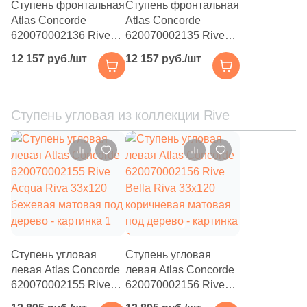
13
2.3x60 (
)
Ступень фронтальная
Ступень фронтальная
Atlas Concorde
Atlas Concorde
2
2x70 (
)
620070002136 Rive
620070002135 Rive
Bella Riva 33x160
Acqua Riva 33x160
1
2x60.1 (
)
12 157 руб./шт
12 157 руб./шт
коричневая матовая
бежевая матовая под
10
2x25 (
)
под дерево
дерево
1
2.2x70.9 (
)
Ступень угловая из коллекции Rive
2
2x50 (
)
2
2x80 (
)
1
2x58 (
)
2
2.5x70 (
)
4
2.2x90 (
)
Ступень угловая
Ступень угловая
37
2x15 (
)
левая Atlas Concorde
левая Atlas Concorde
620070002155 Rive
620070002156 Rive
5
2.5x120 (
)
Acqua Riva 33x120
Bella Riva 33x120