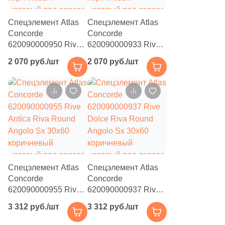
9
3x25 (
)
1
3x150 (
)
Спецэлемент Atlas
Спецэлемент Atlas
Concorde
Concorde
6
3x40 (
)
620090000950 Rive
620090000933 Rive
Antica Riva Lineare
Dolce Riva Lineare
3
3x60 (
)
2 070 руб./шт
2 070 руб./шт
Angolo Dx 30x60
Angolo Dx 30x60
коричневый
коричневый
2
4.8x30.5 (
)
матовый под дерево
матовый под дерево
1
4.5x4.5 (
)
8
4.5x60 (
)
3
4.2x120 (
)
1
4.5x75 (
)
Спецэлемент Atlas
Спецэлемент Atlas
4
4x50 (
)
Concorde
Concorde
620090000955 Rive
620090000937 Rive
2
4x240 (
)
Antica Riva Round
Dolce Riva Round
3 312 руб./шт
3 312 руб./шт
Angolo Sx 30x60
Angolo Sx 30x60
33
4.8x60 (
)
коричневый
коричневый