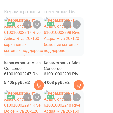
5
Meissen Keramik (
)
8
Monopole (
)
Керамогранит из коллекции Rive
15
Myr Ceramica (
)
ХИТ
ХИТ
2
NEWKER (
)
4
NSmosaic (
)
20
Navarti (
)
14
New Trend (
)
Керамогранит Atlas
Керамогранит Atlas
3
Nice Ker (
)
Concorde
Concorde
610010002247 Rive
610010002299 Rive
4
Pamesa Ceramica (
)
Antica Riva 20x160
Acqua Riva 20x120
5 405 руб./м2
4 008 руб./м2
коричневый
бежевый матовый
41
Paradyz (
)
матовый под дерево
под дерево
8
Peronda (
)
ХИТ
ХИТ
21
Petracers (
)