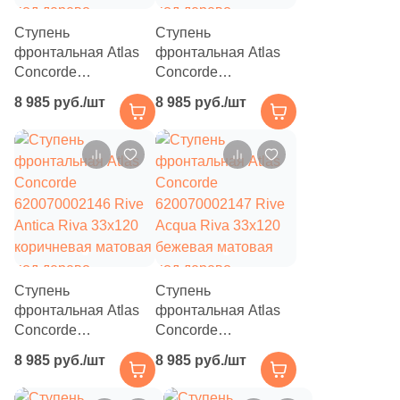
4
1x75 (
)
Ступень
Ступень
фронтальная Atlas
фронтальная Atlas
11
1x20 (
)
Concorde
Concorde
2
1.7x19.8 (
)
620070002148 Rive
620070002145 Rive
8 985 руб./шт
8 985 руб./шт
Bella Riva 33x120
Dolce Riva 33x120
3
1.2х90 (
)
коричневая матовая
бежевая матовая
под дерево
под дерево
5
1.3x25 (
)
1
1x255 (
)
4
1.5x59.34 (
)
3
1.2x70.9 (
)
Ступень
Ступень
1
1.5x60 (
)
фронтальная Atlas
фронтальная Atlas
2
1.2x120 (
)
Concorde
Concorde
620070002146 Rive
620070002147 Rive
8 985 руб./шт
8 985 руб./шт
4
2.2x75 (
)
Antica Riva 33x120
Acqua Riva 33x120
коричневая матовая
бежевая матовая
2
2x33.3 (
)