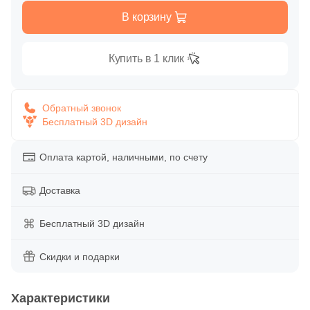
Глазурованная глянцевая
В корзину
18
Azulev (
)
Глазурованная матовая
13
Baldocer (
)
Купить в 1 клик
1
Cas Ceramica (
)
Лаппатированная
1
Ceracasa (
)
Обратный звонок
Бесплатный 3D дизайн
Полированная
6
Ceramiche Brennero (
)
20
Ceramiche Grazia (
)
Оплата картой, наличными, по счету
Цвет
6
Ceramika Konskie (
)
Доставка
Белая
15
Ceramique Imperiale (
)
Бесплатный 3D дизайн
3
Ceranosa (
)
Бежевая
30
Cerdomus (
Скидки и подарки
)
Серая
1
Cerpa (
)
Характеристики
13
Cifre (
)