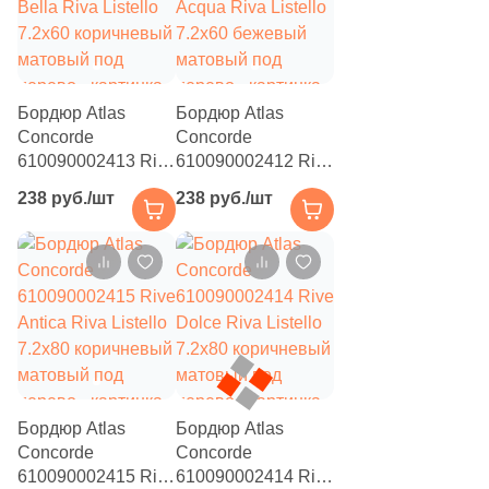
21
Обои (
)
1
Овощи и фрукты (
)
1
Оникс (
)
Бордюр Atlas
Бордюр Atlas
Concorde
Concorde
648
Орнамент (
)
610090002413 Rive
610090002412 Rive
7
Паркет (
)
Bella Riva Listello
Acqua Riva Listello
238 руб./шт
238 руб./шт
7.2x60 коричневый
7.2x60 бежевый
108
Полосы (
)
матовый под
матовый под
дерево
дерево
2
Птицы и животные (
)
9
Пэчворк (
)
11
Растительность (
)
18
Стекло (
)
Бордюр Atlas
Бордюр Atlas
41
Ткань (
)
Concorde
Concorde
5
Травертин (
)
610090002415 Rive
610090002414 Rive