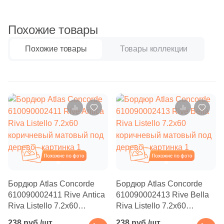
Бетон
15
Eletto Ceramica (
)
1
Emigres (
)
Похожие товары
Размер, см
267
Equipe (
)
Похожие товары
Товары коллекции
20x20
101
Eurotile Ceramica (
)
6
Evolution Ceramic (
)
20x40
11
Exagres (
)
40x80
22
Fabresa (
)
12
Fap Ceramiche (
)
30x60
Похожие
Похожие
3
Flaviker (
)
60x60
1
GRESAN (
)
Бордюр Atlas Concorde
Бордюр Atlas Concorde
1
Gayafores (
)
610090002411 Rive Antica
610090002413 Rive Bella
60x120
Riva Listello 7.2x60
Riva Listello 7.2x60
9
Geotiles (
)
коричневый матовый под
коричневый матовый под
238 руб./шт
238 руб./шт