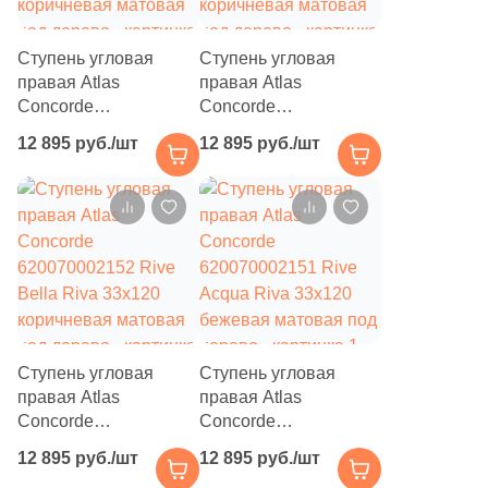
2
2x27.5 (
)
Ступень угловая
Ступень угловая
41
2x20 (
)
правая Atlas
правая Atlas
19
2x30 (
)
Concorde
Concorde
620070002149 Rive
620070002150 Rive
12 895 руб./шт
12 895 руб./шт
3
2.3x75 (
)
Dolce Riva 33x120
Antica Riva 33x120
коричневая матовая
коричневая матовая
1
2x59.8 (
)
под дерево
под дерево
4
2.2x50 (
)
4
2.2x40 (
)
4
2.2x60 (
)
4
2.2x120 (
)
Ступень угловая
Ступень угловая
1
2x70.9 (
)
правая Atlas
правая Atlas
Concorde
Concorde
1
2.2x70 (
)
620070002152 Rive
620070002151 Rive
12 895 руб./шт
12 895 руб./шт
Bella Riva 33x120
Acqua Riva 33x120
2
3.5x15 (
)