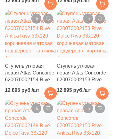
12 895 руб./шт
12 895 руб./шт
1
2.5x16 (
)
бежевая матовая под
коричневая матовая
дерево
под дерево
2
2x40 (
)
2
2.3x59.5 (
)
25
2.5x30 (
)
1
2.8х25 (
)
2
2.5x5 (
)
Ступень угловая
Ступень угловая
левая Atlas Concorde
левая Atlas Concorde
2
2.5x20 (
)
620070002154 Rive
620070002153 Rive
1
2.5x160 (
)
Antica Riva 33x120
Dolce Riva 33x120
12 895 руб./шт
12 895 руб./шт
коричневая матовая
коричневая матовая
4
2.5x75 (
)
под дерево
под дерево
9
2.5x19.8 (
)
6
2.1x13.7 (
)
17
2x75 (
)