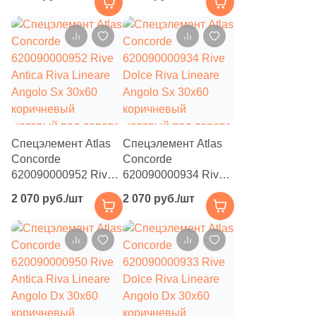
30x60 коричневый
30x60 коричневый
матовый под дерево
матовый под дерево
3
3.5x27 (
)
1
3.8x70 (
)
3
3x90 (
)
2
3.1x40 (
)
1
3х40 (
)
Спецэлемент Atlas
Спецэлемент Atlas
2
3х15 (
)
Concorde
Concorde
620090000952 Rive
620090000934 Rive
1
3x27.5 (
)
Antica Riva Lineare
Dolce Riva Lineare
2 070 руб./шт
2 070 руб./шт
Angolo Sx 30x60
Angolo Sx 30x60
2
3.5х20 (
)
коричневый
коричневый
матовый под дерево
матовый под дерево
2
3.4x40 (
)
1
3x2 (
)
7
3.5x30 (
)