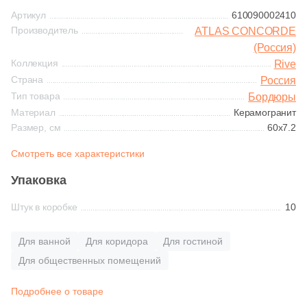
Синяя и голубая
Артикул
610090002410
1
Codicer (
)
Производитель
ATLAS CONCORDE
Коричневая
(Россия)
9
Coliseum (
)
Коллекция
Rive
3
DEL CONCA (
)
Страна
Россия
Черная
Тип товара
Бордюры
2
Dar Ceramics (
)
Материал
Керамогранит
Тема (рисунок на плитке)
Размер, см
60x7.2
1
Decocer (
)
Смотреть все характеристики
Моноколор
17
Delacora (
)
Упаковка
4
Domino (
)
Дерево
Штук в коробке
28
10
DualGres (
)
Мрамор
67
EL BARCO (
)
Для ванной
Для коридора
Для гостиной
3
Ecoceramic (
)
Для общественных помещений
Камень
26
El Molino (
)
Подробнее о товаре