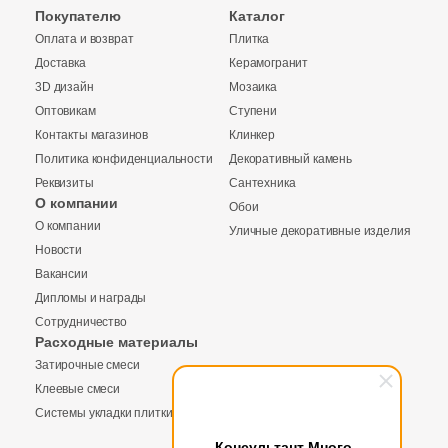
Покупателю
Каталог
1
4x31.6 (
)
Оплата и возврат
Плитка
3
4x80 (
)
Доставка
Керамогранит
3D дизайн
Мозаика
9
5x25 (
)
Оптовикам
Ступени
1
5.7x20 (
)
Контакты магазинов
Клинкер
Политика конфиденциальности
Декоративный камень
3
5x19.8 (
)
Реквизиты
Сантехника
О компании
Обои
56
5x30 (
)
О компании
Уличные декоративные изделия
Купить в 1 клик
30
5x20 (
)
Новости
Вакансии
2
5x28 (
)
Дипломы и награды
Сотрудничество
1
5.7x30 (
)
Заявка на бесплатный 3D дизайн
Расходные материалы
Количество
1
5x9.9 (
)
Затирочные смеси
Обратная связь
Клеевые смеси
10
5x36 (
)
Системы укладки плитки
2
5.5х30.5 (
)
Ваше имя
Консультант Много