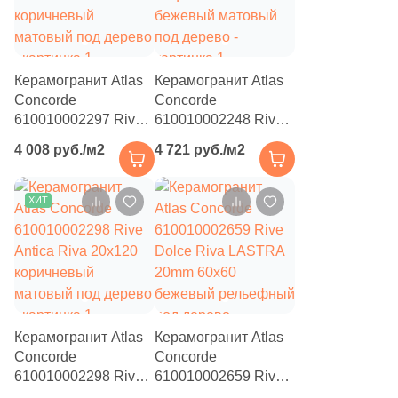
3
Piemme Valentino (
)
8
Plaza (
)
2
Porcelanite Dos (
)
Керамогранит Atlas
Керамогранит Atlas
Concorde
Concorde
6
Primavera (
)
610010002297 Rive
610010002248 Rive
Dolce Riva 20x120
Acqua Riva 20x160
6
Prissmacer (
)
4 008 руб./м2
4 721 руб./м2
коричневый
бежевый матовый
1
Ragno (
)
матовый под дерево
под дерево
ХИТ
2
Ribesalbes Ceramica (
)
4
Roca (
)
22
Rocersa (
)
2
Rovese Rus (
)
Керамогранит Atlas
Керамогранит Atlas
5
STN Ceramica (
)
Concorde
Concorde
610010002298 Rive
610010002659 Rive
4
Saloni (
)
Antica Riva 20x120
Dolce Riva LASTRA