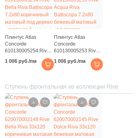
2
1.5x30.5 (
)
2
1.2x70 (
)
12
1.5x32.5 (
)
Плинтус Atlas
Плинтус Atlas
2
1x50 (
)
Concorde
Concorde
610130005254 Rive
610130005253 Rive
1
1.4x40 (
)
Bella Riva Battiscopa
Acqua Riva
1 006 руб./пм
1 006 руб./пм
1
1.2x25 (
)
7.2x80 коричневый
Battiscopa 7.2x80
матовый под дерево
бежевый матовый
4
1.2x75 (
)
под дерево
Ступень фронтальная из коллекции Rive
2
1.4x45 (
)
2
1.2x20 (
)
13
1x30 (
)
1
1.5x160 (
)
1
1x34 (
)