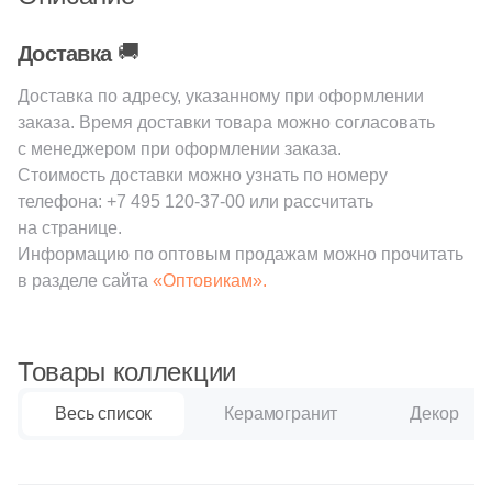
3
La Platera (
)
🚚
Доставка
Шестиугольная
87
Laparet (
)
Доставка по адресу, указанному при оформлении
2
LeeDo Ceramica (
)
Восьмиугольная
заказа. Время доставки товара можно согласовать
с менеджером при оформлении заказа.
7
Lotus (
)
Стоимость доставки можно узнать по номеру
Материал
23
Mainzu (
)
телефона:
+7 495 120-37-00
или рассчитать
на странице.
Керамическая
5
Mallol (
)
Информацию по оптовым продажам можно прочитать
в разделе сайта
«Оптовикам».
8
Mapisa (
)
Из керамогранита
12
Marca Corona (
)
Из белой глины
Товары коллекции
2
Maritima (
)
62
Marmocer (
)
Весь список
Керамогранит
Декор
Из красной глины
9
Mayolica (
)