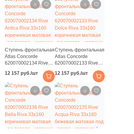
под дерево
под дерево
5
2.3x89.8 (
)
2
2.6x12 (
)
4
2x120 (
)
12
2x90 (
)
Ступень фронтальная
Ступень фронтальная
9
2x5 (
)
Atlas Concorde
Atlas Concorde
620070002134 Rive
620070002133 Rive
1
2x89.8 (
)
Antica Riva 33x160
Dolce Riva 33x160
12 157 руб./шт
12 157 руб./шт
коричневая матовая
коричневая матовая
5
2.5x40 (
)
под дерево
под дерево
3
2.5x15 (
)
1
2.5x29.5 (
)
18
2x60 (
)
2
2x63.2 (
)