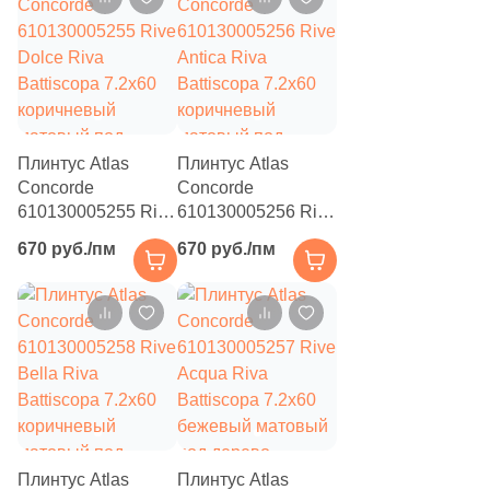
21
45x45 (
)
13
50x50 (
)
4
60x120 (
)
13
60x60 (
)
Плинтус Atlas
Плинтус Atlas
1
1.5x98.2 (
)
Concorde
Concorde
5
1.5x30 (
)
610130005255 Rive
610130005256 Rive
Dolce Riva
Antica Riva
670 руб./пм
670 руб./пм
16
1.5x20 (
)
Battiscopa 7.2x60
Battiscopa 7.2x60
коричневый
коричневый
1
1.5x40 (
)
матовый под
матовый под
дерево
дерево
2
1.3x74 (
)
3
1x1 (
)
1
1.3 (
)
1
1.3x20 (
)
Плинтус Atlas
Плинтус Atlas