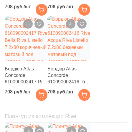
Antica Riva Listello
Dolce Riva Listello
708 руб./шт
708 руб./шт
111
Узоры (
)
7.2x80 коричневый
7.2x80 коричневый
матовый под
матовый под
123
Флористика (
)
дерево
дерево
33
Цемент (
)
20
Штукатурка (
)
Размер, см
96
60x7.2 (
)
Бордюр Atlas
Бордюр Atlas
Concorde
Concorde
16
15x15 (
)
610090002417 Rive
610090002416 Rive
4
20x30 (
)
Bella Riva Listello
Acqua Riva Listello
708 руб./шт
708 руб./шт
7.2x80 коричневый
7.2x80 бежевый
29
20x20 (
)
матовый под
матовый под
дерево
дерево
1
25x25 (
)
Плинтус из коллекции Rive
11
40x40 (
)