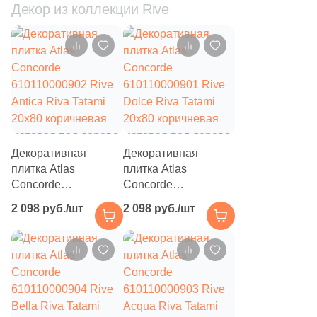
Декор из коллекции Rive
17
Vallelunga (
)
4
Versace (
)
2
Villeroy&Boch (
)
12
Vitra (
)
1
Zikkurat (
)
39
Нефрит Керамика (
)
Декоративная
Декоративная
плитка Atlas
плитка Atlas
7
Орнамент-М (
)
Concorde
Concorde
610110000902 Rive
610110000901 Rive
108
Роскошная мозаика (
)
2 098 руб./шт
2 098 руб./шт
Antica Riva Tatami
Dolce Riva Tatami
20x80 коричневая
20x80 коричневая
Тема
матовая под дерево
матовая под дерево
90
Дерево (
)
15
3D узор (
)