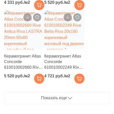
4 331 руб./м2
5 520 руб./м2
4
Sanchis (
)
коричневый
20mm 60x60
матовый под дерево
бежевый рельефный
2
Serenissima Cir (
)
под дерево
1
Settecento (
)
4
Stone4Home (
)
5
Stynul (
)
2
Tecniceramica (
)
Керамогранит Atlas
Керамогранит Atlas
Concorde
Concorde
18
Topcer (
)
610010002660 Rive
610010002249 Rive
18
Undefasa (
)
Antica Riva LASTRA
Bella Riva 20x160
5 520 руб./м2
4 721 руб./м2
20mm 60x60
коричневый
5
Unicer (
)
коричневый
матовый под дерево
рельефный под
2
Unitile (Шахтинская Плитка) (
)
дерево
Показать еще
2
VIDREPUR (
)
4
Valentia ceramica (
)