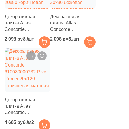
10
Абстракция (
)
1
Акварель (
)
Декоративная
Декоративная
33
Античность (
)
плитка Atlas
плитка Atlas
Concorde
Concorde
130
Бетон (
)
610110000904 Rive
610110000903 Rive
2 098 руб./шт
2 098 руб./шт
Bella Riva Tatami
Acqua Riva Tatami
12
Бусины (
)
20x80 коричневая
20x80 бежевая
матовая под дерево
матовая под дерево
15
Волнистая (
)
68
Геометрия (
)
4
Гранит (
)
2
Животные (
)
13
Изображения (
)
Декоративная
плитка Atlas
614
Камень (
)
Concorde
610080000232 Rive
11
Кирпич (
)
4 685 руб./м2
Remer 20x120