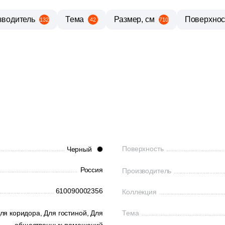
зводитель
Тема
Размер, см
Поверхнос
132
42
710
Поверхность
Черный
Россия
Производитель
610090002356
Коллекция
ля коридора,
Для гостиной,
Для
Тема