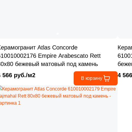
Керамогранит Atlas Concorde
Кера
610010002176 Empire Arabescato Rett
6100
80x80 бежевый матовый под камень
беже
4 566 руб./м2
4 56
В корзину