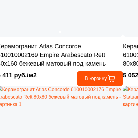
Керамогранит Atlas Concorde
Кера
610010002169 Empire Arabescato Rett
61001
80x160 бежевый матовый под камень
80x8
5 411 руб./м2
5 05
В корзину