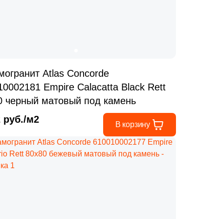
Ваше имя
Телефон
могранит Atlas Concorde
0002181 Empire Calacatta Black Rett
0 черный матовый под камень
E-mail
2 руб./м2
В корзину
Комментарий