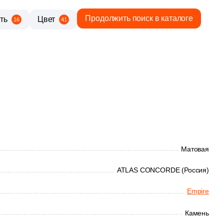
Продолжить поиск в каталоге
ть
Цвет
16
41
708 руб.
Общая стоимость
Минимальная сумма заказа
Матовая
ATLAS CONCORDE (Россия)
Empire
Камень