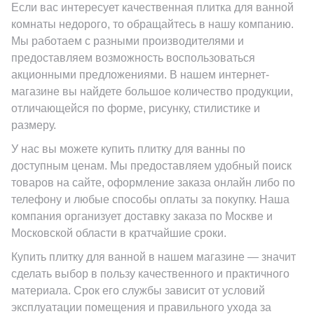
47x47 (
1
)
1.5x20 (
3
)
Оттенки цвета (
4
)
Cerdomus (
6
)
Если вас интересует качественная плитка для ванной
Арабески (
1
)
80x80 (
46
)
комнаты недорого, то обращайтесь в нашу компанию.
47х47 (
1
)
1.4x1.4 (
5
)
Паркет (
135
)
Cerpa (
1
)
Китай
Гексагон (
9
)
90x180 (
1
)
Мы работаем с разными производителями и
48x48 (
2
)
1.5x40 (
1
)
Полосы (
448
)
Cerrad (
2
)
предоставляем возможность воспользоваться
Квадратная (
240
)
120x260 (
5
)
акционными предложениями. В нашем интернет-
50x315 (
1
)
Индия
1.3x74 (
9
)
Птицы и животные (
16
)
Cevica (
11
)
Круглая (
1
)
120x240 (
5
)
магазине вы найдете большое количество продукции,
50x50 (
2
)
1x27 (
1
)
Пэчворк (
96
)
Chakmaks (
1
)
отличающейся по форме, рисунку, стилистике и
Октагон (
1
)
120x120 (
38
)
Испания
размеру.
52х60 (
1
)
1x1 (
10
)
Растительность (
64
)
Cicogres (
1
)
Прямоугольная (
63
)
1.6x20 (
1
)
У нас вы можете купить плитку для ванны по
55x55 (
2
)
1.3 (
1
)
Соль-перец (
9
)
Cifre (
36
)
Италия
Пятиугольник (
1
)
1.5x30 (
2
)
доступным ценам. Мы предоставляем удобный поиск
5х5 (
1
)
1.3x20 (
1
)
Стекло (
19
)
Cisa Ceramiche (
1
)
товаров на сайте, оформление заказа онлайн либо по
Разноформатные (
7
)
1.5x20 (
2
)
телефону и любые способы оплаты за покупку. Наша
Да (
8
)
Форма
70x70 (
1
)
1.3x75 (
9
)
Терраццо (
36
)
Click Ceramica (
7
)
Ромб (
8
)
1.4x1.4 (
5
)
компания организует доставку заказа по Москве и
75x75 (
1
)
1.2x50 (
2
)
Квадратная
Ткань (
110
)
Codicer (
9
)
Московской области в кратчайшие сроки.
Фигурная (
8
)
1.5x40 (
1
)
9.8x9.8 (
2
)
1x25 (
6
)
Травертин (
40
)
Купить плитку для ванной в нашем магазине — значит
Coliseum (
19
)
Шестиугольник (
12
)
1.3x74 (
Да (
11
)
9
)
Прямоугольная
сделать выбор в пользу качественного и практичного
98х98 (
1
)
1.4x60 (
3
)
Узоры (
250
)
Colorker (
2
)
материала. Срок его службы зависит от условий
1x27 (
1
)
1x1.5 (
1
)
Флористика (
412
)
эксплуатации помещения и правильного ухода за
Creanza (
10
)
Формы шеврон