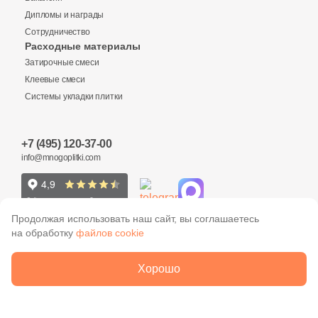
Дипломы и награды
Сотрудничество
Заявка на бесплатный 3D дизайн
Расходные материалы
Количество
Затирочные смеси
Обратная связь
Клеевые смеси
Системы укладки плитки
Ваше имя
2 320 руб.
Общая стоимость
+7 (495) 120-37-00
Ваше имя
info@mnogoplitki.com
Телефон
15 000₽
Минимальная сумма заказа
Телефон
Продолжая использовать наш сайт, вы соглашаетесь
на обработку
файлов cookie
Ваше имя
E-Mail
2005-2026 © Много плитки. Цены и информация,
Хорошо
E-Mail
указанные на сайте не являются публичной офертой
ООО «Много Плитки»
ОГРН 1077758790306
Телефон
Укажите размеры помещения, выбранную Вами плитку и