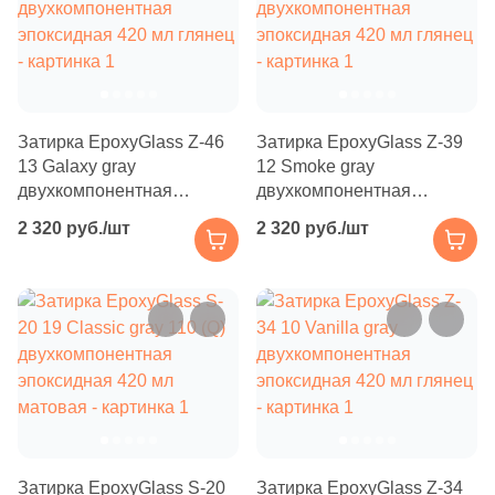
Бетон
Размер, см
20x20
Затирка EpoxyGlass Z-46
Затирка EpoxyGlass Z-39
13 Galaxy gray
12 Smoke gray
20x40
двухкомпонентная
двухкомпонентная
эпоксидная 420 мл глянец
эпоксидная 420 мл глянец
2 320 руб./шт
2 320 руб./шт
40x80
30x60
60x60
60x120
Затирка EpoxyGlass S-20
Затирка EpoxyGlass Z-34