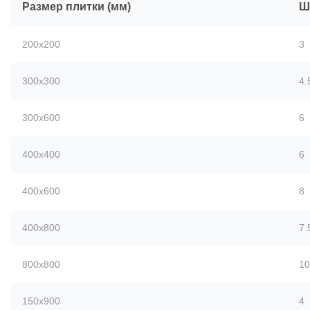
Размер плитки (мм)
Ш
200x200
3
300x300
4.
300x600
6
400x400
6
400x600
8
400x800
7.
800x800
10
150x900
4