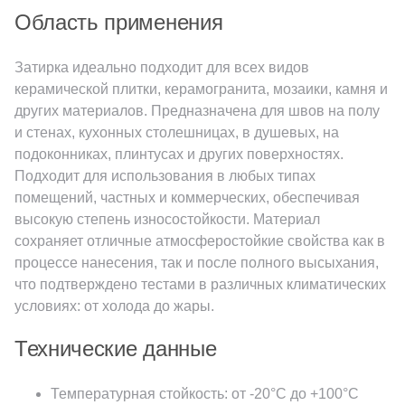
Область применения
Шестиугольная
Затирка идеально подходит для всех видов
керамической плитки, керамогранита, мозаики, камня и
Восьмиугольная
других материалов. Предназначена для швов на полу
и стенах, кухонных столешницах, в душевых, на
подоконниках, плинтусах и других поверхностях.
Материал
Подходит для использования в любых типах
Керамическая
помещений, частных и коммерческих, обеспечивая
высокую степень износостойкости. Материал
сохраняет отличные атмосферостойкие свойства как в
Из керамогранита
процессе нанесения, так и после полного высыхания,
что подтверждено тестами в различных климатических
Из белой глины
условиях: от холода до жары.
Технические данные
Из красной глины
Температурная стойкость: от -20°C до +100°C