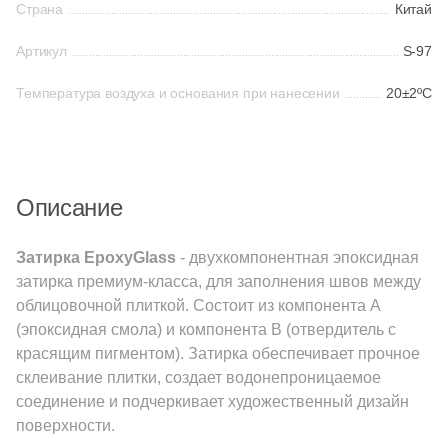
Страна
Китай
Артикул
S-97
Китай
Температура воздуха и основания при нанесении
20±2ºС
Индия
Испания
Описание
Италия
Затирка EpoxyGlass
- двухкомпонентная эпоксидная
затирка премиум-класса, для заполнения швов между
Форма
облицовочной плиткой. Состоит из компонента A
Квадратная
(эпоксидная смола) и компонента B (отвердитель с
красящим пигментом). Затирка обеспечивает прочное
склеивание плитки, создает водонепроницаемое
Прямоугольная
соединение и подчеркивает художественный дизайн
поверхности.
Формы шеврон