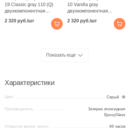
Производитель
19 Classic gray 110 (Q)
10 Vanilla gray
двухкомпонентная
двухкомпонентная
Kerama Marazzi
эпоксидная 420 мл
эпоксидная 420 мл глянец
2 320 руб./шт
2 320 руб./шт
матовая
Laparet
Altacera
Показать еще
Alma Ceramica
Характеристики
Delacora
Цвет
Серый
New Trend
Производитель
Затирка эпоксидная
EpoxyGlass
Страна
Открытое время, минут
48 часов
Россия