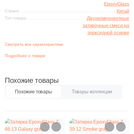
Синяя и голубая
EpoxyGlass
Страна
Китай
Тип товара
Двухкомпонентные
Коричневая
затирочные смеси на
эпоксидной основе
Черная
Смотреть все характеристики
Тема (рисунок на плитке)
Подробнее о товаре
Моноколор
Похожие товары
Дерево
Похожие товары
Товары коллекции
Мрамор
Камень